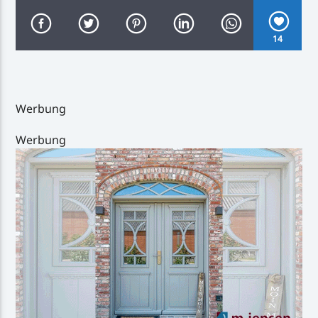
14
Inselradio Föhr
Werbung
Werbung
Handystream