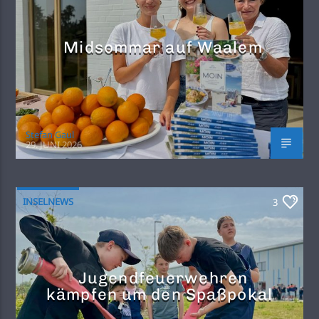
Midsommar auf Waalem
Stefan Gaul
29. JUNI 2026
INSELNEWS
3
Jugendfeuerwehren
kämpfen um den Spaßpokal