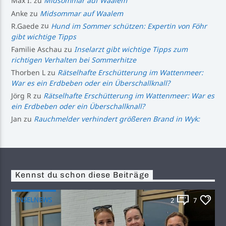
Max I.
zu
Midsommar auf Waalem
Anke
zu
Midsommar auf Waalem
R.Gaede
zu
Hund im Sommer schützen: Expertin von Föhr
gibt wichtige Tipps
Familie Aschau
zu
Inselarzt gibt wichtige Tipps zum
richtigen Verhalten bei Sommerhitze
Thorben L
zu
Rätselhafte Erschütterung im Wattenmeer:
War es ein Erdbeben oder ein Überschallknall?
Jörg R
zu
Rätselhafte Erschütterung im Wattenmeer: War es
ein Erdbeben oder ein Überschallknall?
Jan
zu
Rauchmelder verhindert größeren Brand in Wyk:
Kennst du schon diese Beiträge
INSELNEWS
2
7