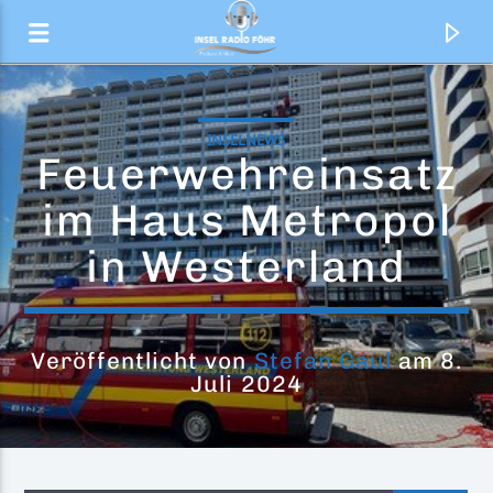
INSELNEWS
Feuerwehreinsatz
im Haus Metropol
in Westerland
Veröffentlicht von
Stefan Gaul
am 8.
Juli 2024
Aktueller Titel
Cats In The Cradle
Ugly Kid Joe