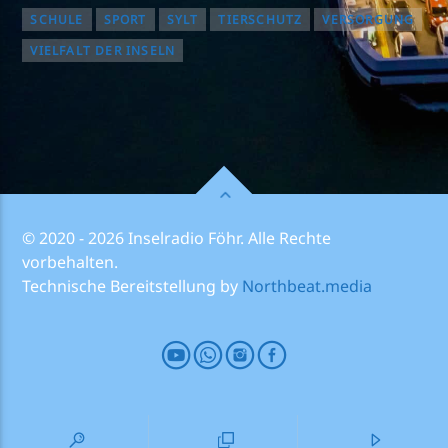
SCHULE
SPORT
SYLT
TIERSCHUTZ
VERSORGUNG
VIELFALT DER INSELN
© 2020 - 2026 Inselradio Föhr. Alle Rechte
vorbehalten.
Technische Bereitstellung by
Northbeat.media