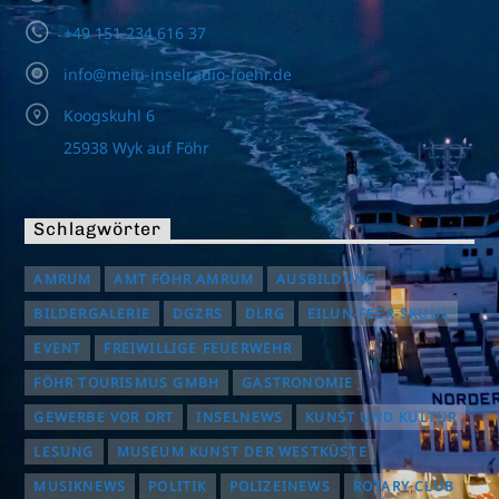
+49 151 234 616 37
info@mein-inselradio-foehr.de
Koogskuhl 6
25938 Wyk auf Föhr
Schlagwörter
AMRUM
AMT FÖHR AMRUM
AUSBILDUNG
BILDERGALERIE
DGZRS
DLRG
EILUN-FEER-SKUUL
EVENT
FREIWILLIGE FEUERWEHR
FÖHR TOURISMUS GMBH
GASTRONOMIE
GEWERBE VOR ORT
INSELNEWS
KUNST UND KULTUR
LESUNG
MUSEUM KUNST DER WESTKÜSTE
MUSIKNEWS
POLITIK
POLIZEINEWS
ROTARY CLUB