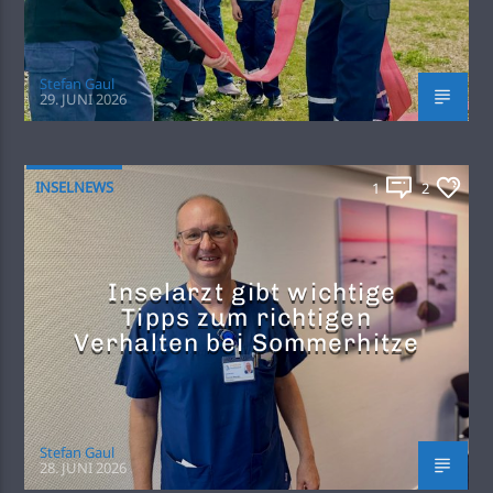
Stefan Gaul
29. JUNI 2026
INSELNEWS
1
2
Inselarzt gibt wichtige
Tipps zum richtigen
Verhalten bei Sommerhitze
Stefan Gaul
28. JUNI 2026