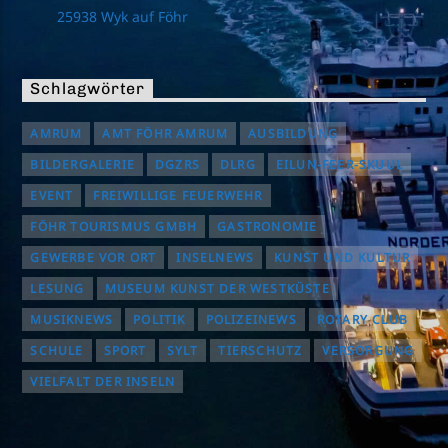
25938 Wyk auf Föhr
Schlagwörter
AMRUM
AMT FÖHR AMRUM
AUSBILDUNG
BILDERGALERIE
DGZRS
DLRG
EILUN-FEER-SKUUL
EVENT
FREIWILLIGE FEUERWEHR
FÖHR TOURISMUS GMBH
GASTRONOMIE
GEWERBE VOR ORT
INSELNEWS
KUNST UND KULTUR
LESUNG
MUSEUM KUNST DER WESTKÜSTE
MUSIKNEWS
POLITIK
POLIZEINEWS
ROTARY CLUB
SCHULE
SPORT
SYLT
TIERSCHUTZ
VERSORGUNG
VIELFALT DER INSELN