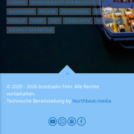
LESUNG
MUSEUM KUNST DER WESTKÜSTE
MUSIKNEWS
POLITIK
POLIZEINEWS
ROTARY CLUB
SCHULE
SPORT
SYLT
TIERSCHUTZ
VERSORGUNG
VIELFALT DER INSELN
© 2020 - 2026 Inselradio Föhr. Alle Rechte
vorbehalten.
Technische Bereitstellung by
Northbeat.media