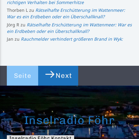
richtigen Verhalten bei Sommerhitze
Thorben L
zu
Rätselhafte Erschütterung im Wattenmeer:
War es ein Erdbeben oder ein Überschallknall?
Jörg R
zu
Rätselhafte Erschütterung im Wattenmeer: War es
ein Erdbeben oder ein Überschallknall?
Jan
zu
Rauchmelder verhindert größeren Brand in Wyk:
Next
Seite
Inselradio Föhr
Inselradio Föhr Kontakt