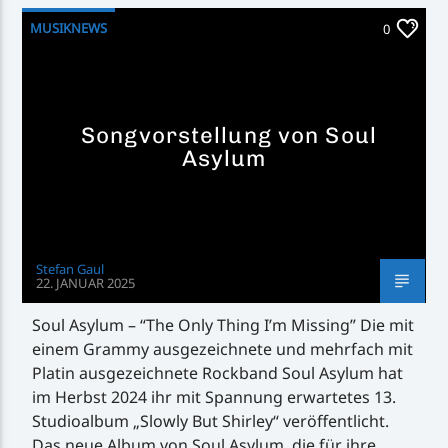
MUSIKNEWS
0
Songvorstellung von Soul
Asylum
Stefan Gaul
22. JANUAR 2025
Soul Asylum – “The Only Thing I’m Missing” Die mit
einem Grammy ausgezeichnete und mehrfach mit
Platin ausgezeichnete Rockband Soul Asylum hat
im Herbst 2024 ihr mit Spannung erwartetes 13.
Studioalbum „Slowly But Shirley“ veröffentlicht.
Das neue Album von Soul Asylum, die für ihre