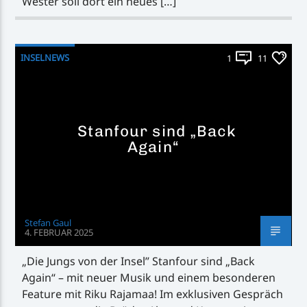
Wester soll dort ein neues […]
INSELNEWS
1
11
Stanfour sind „Back
Again“
Stefan Gaul
4. FEBRUAR 2025
„Die Jungs von der Insel” Stanfour sind „Back
Again“ – mit neuer Musik und einem besonderen
Feature mit Riku Rajamaa! Im exklusiven Gespräch