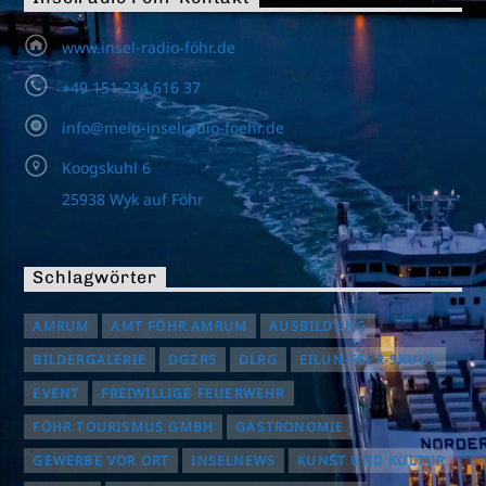
www.insel-radio-föhr.de
+49 151 234 616 37
info@mein-inselradio-foehr.de
Koogskuhl 6
25938 Wyk auf Föhr
Schlagwörter
AMRUM
AMT FÖHR AMRUM
AUSBILDUNG
BILDERGALERIE
DGZRS
DLRG
EILUN-FEER-SKUUL
EVENT
FREIWILLIGE FEUERWEHR
FÖHR TOURISMUS GMBH
GASTRONOMIE
GEWERBE VOR ORT
INSELNEWS
KUNST UND KULTUR