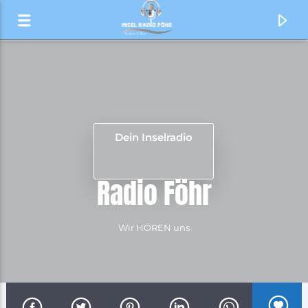
Dein Inselradio
R
a
d
i
o
F
ö
h
r
Wir HÖREN uns
Aktueller Titel
Liebe All In
Anja