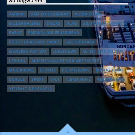
Schlagwörter
AMRUM
AMT FÖHR AMRUM
AUSBILDUNG
BILDERGALERIE
DGZRS
DLRG
EILUN-FEER-SKUUL
EVENT
FREIWILLIGE FEUERWEHR
FÖHR TOURISMUS GMBH
GASTRONOMIE
GEWERBE VOR ORT
INSELNEWS
KUNST UND KULTUR
LESUNG
MUSEUM KUNST DER WESTKÜSTE
MUSIKNEWS
POLITIK
POLIZEINEWS
ROTARY CLUB
SCHULE
SPORT
SYLT
TIERSCHUTZ
VERSORGUNG
VIELFALT DER INSELN