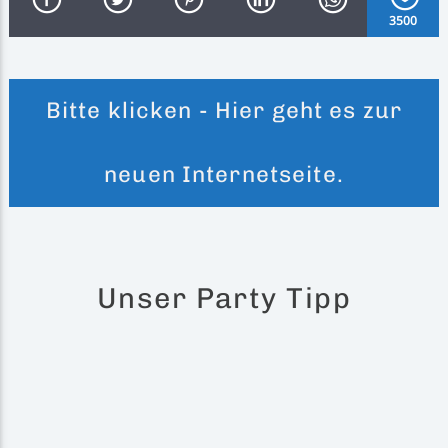
3500
Bitte klicken - Hier geht es zur
Inselradio Föhr
neuen Internetseite.
Handystream
Unser Party Tipp