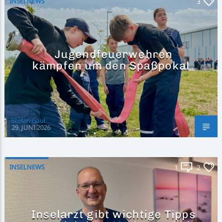
INSELNEWS
3
Jugendfeuerwehren
kämpfen um den Spaßpokal
Stefan Gaul
29. JUNI 2026
INSELNEWS
1
2
Inselarzt gibt wichtige Tipps