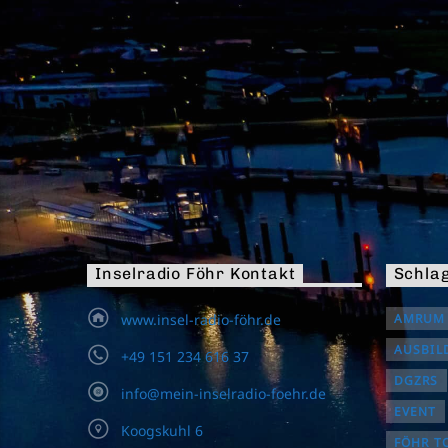
Inselradio Föhr Kontakt
Schla
www.insel-radio-föhr.de
AMRUM
AUSBIL
+49 151 234 616 37
DGZRS
info@mein-inselradio-foehr.de
EVENT
Koogskuhl 6
FÖHR T