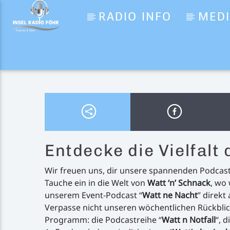
RADIO INFO
MED
Aktueller Titel
Come On Eileen
Dexys Midnight Runners
Entdecke die Vielfalt
Wir freuen uns, dir unsere spannenden Podcast-
Tauche ein in die Welt von
Watt ‘n’ Schnack
, wo
unserem Event-Podcast “
Watt ne Nacht
” direkt
Verpasse nicht unseren wöchentlichen Rückblic
Programm: die Podcastreihe “
Watt n Notfall
“, 