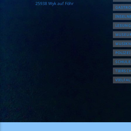
25938 Wyk auf Föhr
GASTR
INSELN
LESUNG
MUSEUM
MUSIK
POLIZE
SCHULE
TIERSC
VIELFAL