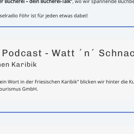
er Bücherei – dein Bücherei-Talk
“, wo wir spannende Buchb
selradio Föhr ist für jeden etwas dabei!
r Podcast - Watt ´n´ Schna
hen Karibik
in Wort in der Friesischen Karibik“ blicken wir hinter die K
 Tourismus GmbH.