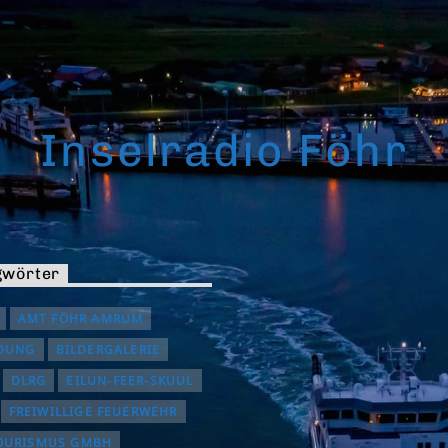
Inselradio Föhr
gwörter
AMT FÖHR AMRUM
DUNG
BILDERGALERIE
DLRG
EILUN-FEER-SKUUL
FREIWILLIGE FEUERWEHR
OURISMUS GMBH