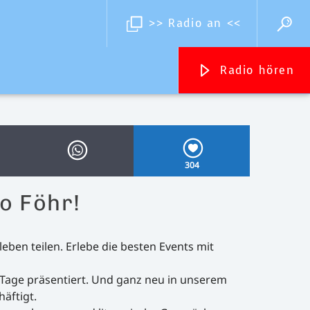
>> Radio an <<
Radio hören
Streams
304
Inselradio Föhr
Handystream
o Föhr!
eben teilen. Erlebe die besten Events mit
n Tage präsentiert. Und ganz neu in unserem
äftigt.