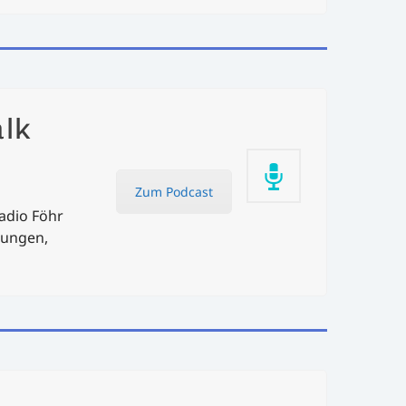
alk
Zum Podcast
radio Föhr
tungen,