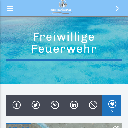
Freiwillige
Feuerwehr
Aktueller Titel
5
Im so exited
The Pointer Sisters