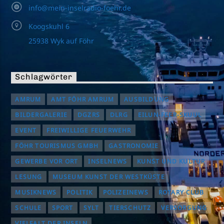
info@mein-inselradio-foehr.de
Koogskuhl 6
25938 Wyk auf Föhr
Schlagwörter
AMRUM
AMT FÖHR AMRUM
AUSBILDUNG
BILDERGALERIE
DGZRS
DLRG
EILUN-FEER-SKUUL
EVENT
FREIWILLIGE FEUERWEHR
FÖHR TOURISMUS GMBH
GASTRONOMIE
GEWERBE VOR ORT
INSELNEWS
KUNST UND KULTUR
LESUNG
MUSEUM KUNST DER WESTKÜSTE
MUSIKNEWS
POLITIK
POLIZEINEWS
ROTARY CLUB
SCHULE
SPORT
SYLT
TIERSCHUTZ
VERSORGUNG
VIELFALT DER INSELN