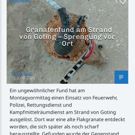
INSELNEWS
5
Granatenfund am Strand
von Goting – Sprengung vor
Inselradio Föhr
Ort
Handystream
Stefan Gaul
15. JUNI 2026
Ein ungewöhnlicher Fund hat am
Montagvormittag einen Einsatz von Feuerwehr,
Polizei, Rettungsdienst und
Kampfmittelräumdienst am Strand von Goting
ausgelöst. Dort war eine alte Flakgranate entdeckt
worden, die sich später als noch scharf
herausstellte. Gefunden wurde der Gegenstand