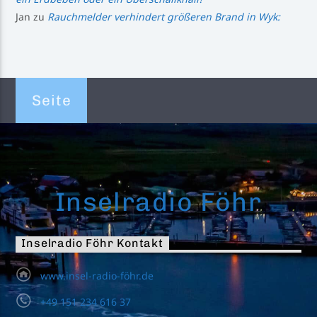
Jan
zu
Rauchmelder verhindert größeren Brand in Wyk:
Seite
Inselradio Föhr
Inselradio Föhr Kontakt
www.insel-radio-föhr.de
+49 151 234 616 37