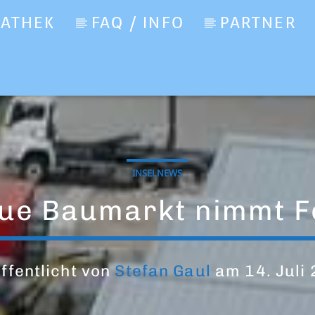
IATHEK
FAQ / INFO
PARTNER
INSELNEWS
ue Baumarkt nimmt 
ffentlicht von
Stefan Gaul
am 14. Juli