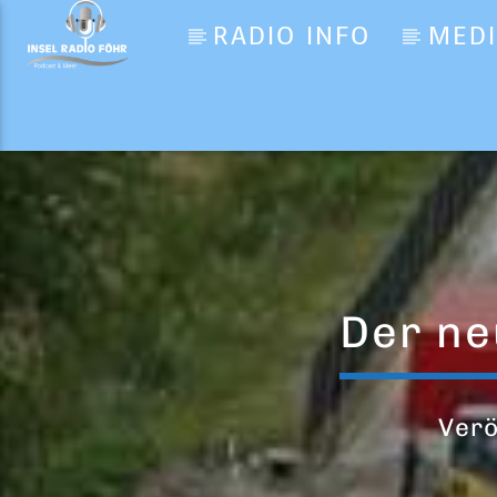
RADIO INFO
MED
Aktueller Titel
Gloria
Umberto Tozzi
Der ne
Verö