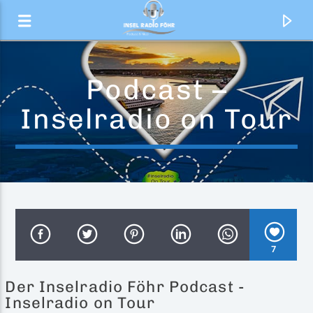
Podcast –
Inselradio on Tour
7
Aktueller Titel
Der Inselradio Föhr Podcast -
Don’t Make Me Love U
Inselradio on Tour
Lizzo