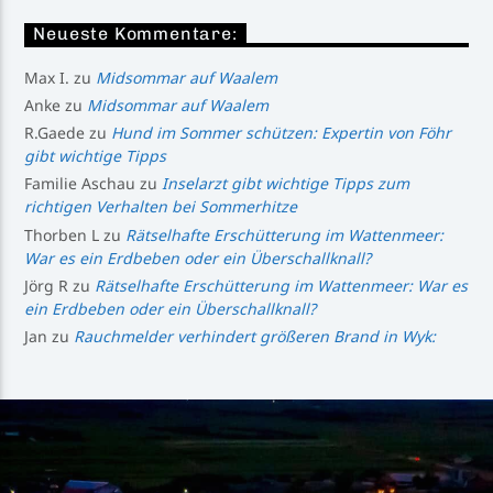
Neueste Kommentare:
Max I.
zu
Midsommar auf Waalem
Anke
zu
Midsommar auf Waalem
R.Gaede
zu
Hund im Sommer schützen: Expertin von Föhr
gibt wichtige Tipps
Familie Aschau
zu
Inselarzt gibt wichtige Tipps zum
richtigen Verhalten bei Sommerhitze
Thorben L
zu
Rätselhafte Erschütterung im Wattenmeer:
War es ein Erdbeben oder ein Überschallknall?
Jörg R
zu
Rätselhafte Erschütterung im Wattenmeer: War es
ein Erdbeben oder ein Überschallknall?
Jan
zu
Rauchmelder verhindert größeren Brand in Wyk: