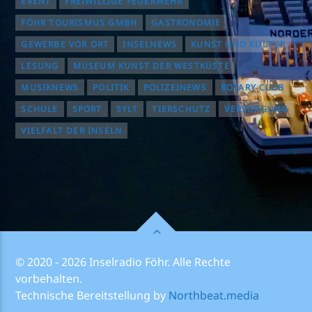
EVENT
FREIWILLIGE FEUERWEHR
FÖHR TOURISMUS GMBH
GASTRONOMIE
GEWERBE VOR ORT
INSELNEWS
KUNST UND KULTUR
LESUNG
MUSEUM KUNST DER WESTKÜSTE
MUSIKNEWS
POLITIK
POLIZEINEWS
ROTARY CLUB
SCHULE
SPORT
SYLT
TIERSCHUTZ
VERSORGUNG
VIELFALT DER INSELN
© 2020 - 2026 Inselradio Föhr. Alle Rechte
vorbehalten.
Technische Bereitstellung by
Northbeat.media