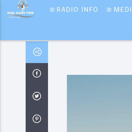
RADIO INFO
MED
Aktueller Titel
Easy Love
Sigala