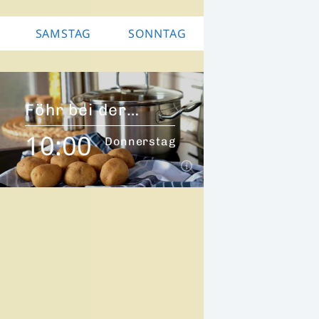
SAMSTAG
SONNTAG
Föhr bei der
Arbeit
10:00
Donnerstag
10:00
Donnerstag
Föhr ist bei der Arbeit und wir sind
mit dem richtigen Mix bei euch.
Mehr Informationen