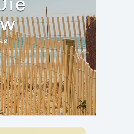
Die
ow
Tag