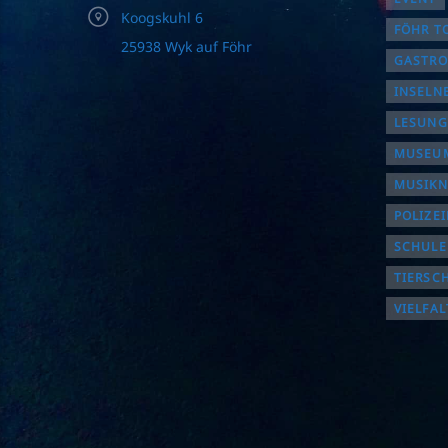
Koogskuhl 6
FÖHR T
25938 Wyk auf Föhr
GASTR
INSELN
LESUNG
MUSEUM
MUSIK
POLIZE
SCHULE
TIERSC
VIELFAL