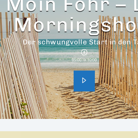
Moin Föhr – 
Morningsh
Der schwungvolle Start in den 
05:00
10:00