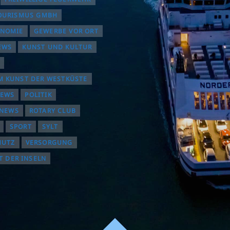
OURISMUS GMBH
ONOMIE
GEWERBE VOR ORT
EWS
KUNST UND KULTUR
 KUNST DER WESTKÜSTE
NEWS
POLITIK
INEWS
ROTARY CLUB
SPORT
SYLT
HUTZ
VERSORGUNG
T DER INSELN