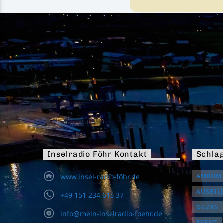
15:00
Don
Für Kaffee oder Tee seid 
zuständig - Wir sorgen f
Mit uns durch euren Nac
Mehr Informationen
egal wo ihr seid.
Inselradio Föhr Kontakt
Schla
www.insel-radio-föhr.de
AMRUM
AUSBIL
+49 151 234 616 37
DGZRS
info@mein-inselradio-foehr.de
EVENT