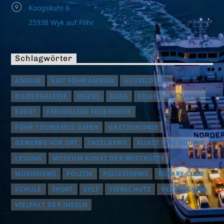
Koogskuhl 6
25938 Wyk auf Föhr
Schlagwörter
AMRUM
AMT FÖHR AMRUM
AUSBILDUNG
BILDERGALERIE
DGZRS
DLRG
EILUN-FEER-SKUUL
EVENT
FREIWILLIGE FEUERWEHR
FÖHR TOURISMUS GMBH
GASTRONOMIE
GEWERBE VOR ORT
INSELNEWS
KUNST UND KULTUR
LESUNG
MUSEUM KUNST DER WESTKÜSTE
MUSIKNEWS
POLITIK
POLIZEINEWS
ROTARY CLUB
SCHULE
SPORT
SYLT
TIERSCHUTZ
VERSORGUNG
VIELFALT DER INSELN