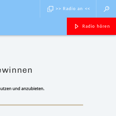
>> Radio an <<
Radio hören
Streams
ewinnen
Inselradio Föhr
Handystream
 nutzen und anzubieten.