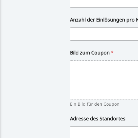
Anzahl der Einlösungen pro
Bild zum Coupon
*
Ein Bild für den Coupon
Z
Adresse des Standortes
u
s
ä
t