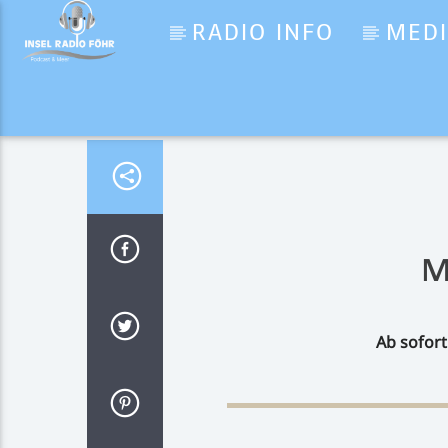
RADIO INFO
MED
Aktueller Titel
Its my Life
Dr. Alban
M
Ab sofort