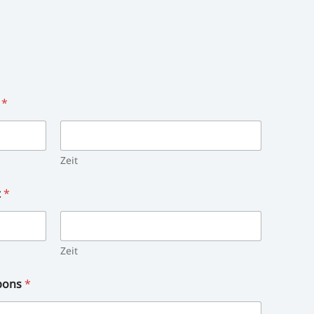
t
*
Zeit
t
*
Zeit
upons
*