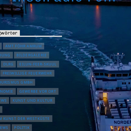
gwörter
AMT FÖHR AMRUM
DUNG
BILDERGALERIE
DLRG
EILUN-FEER-SKUUL
FREIWILLIGE FEUERWEHR
OURISMUS GMBH
ONOMIE
GEWERBE VOR ORT
EWS
KUNST UND KULTUR
 KUNST DER WESTKÜSTE
NEWS
POLITIK