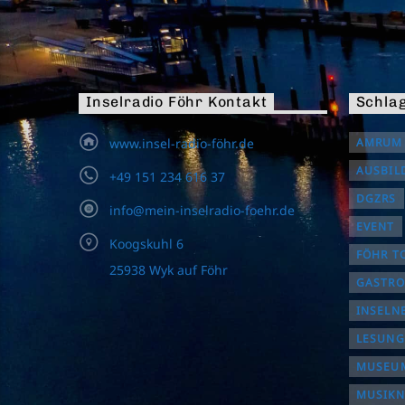
Inselradio Föhr Kontakt
Schla
www.insel-radio-föhr.de
AMRUM
AUSBIL
+49 151 234 616 37
DGZRS
info@mein-inselradio-foehr.de
EVENT
Koogskuhl 6
FÖHR T
25938 Wyk auf Föhr
GASTR
INSELN
LESUNG
MUSEUM
MUSIK