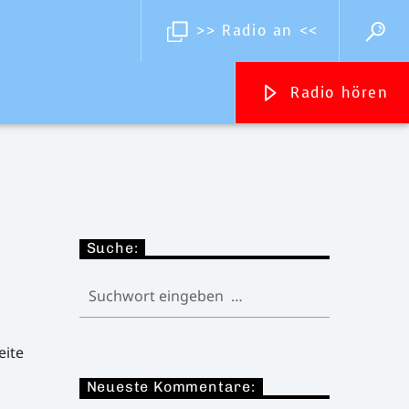
>> Radio an <<
Radio hören
Streams
Inselradio Föhr
Handystream
Suche:
eite
Neueste Kommentare: