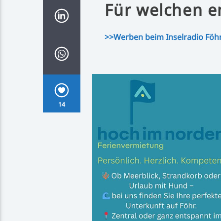
Für welchen e
>>Werben beim Inselradio Föh
14