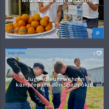
Midsommar auf Waalem
Stefan Gaul
29. JUNI 2026
INSELNEWS
3
Jugendfeuerwehren
kämpfen um den Spaßpokal