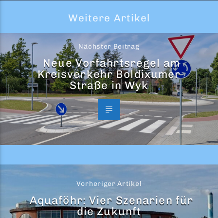
Weitere Artikel
Nächster Beitrag
Neue Vorfahrtsregel am
Kreisverkehr Boldixumer
Straße in Wyk
Vorheriger Artikel
Aquaföhr: Vier Szenarien für
die Zukunft