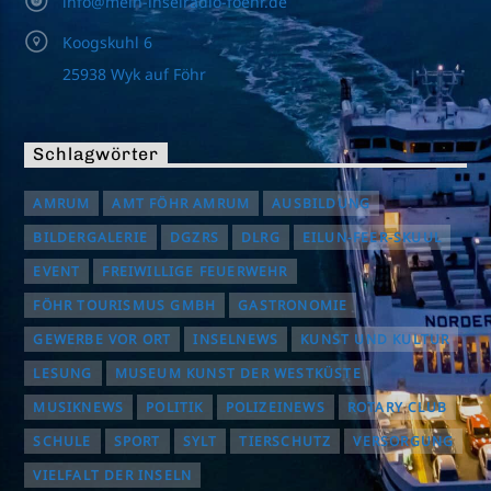
info@mein-inselradio-foehr.de
Koogskuhl 6
25938 Wyk auf Föhr
Schlagwörter
AMRUM
AMT FÖHR AMRUM
AUSBILDUNG
BILDERGALERIE
DGZRS
DLRG
EILUN-FEER-SKUUL
EVENT
FREIWILLIGE FEUERWEHR
FÖHR TOURISMUS GMBH
GASTRONOMIE
GEWERBE VOR ORT
INSELNEWS
KUNST UND KULTUR
LESUNG
MUSEUM KUNST DER WESTKÜSTE
MUSIKNEWS
POLITIK
POLIZEINEWS
ROTARY CLUB
SCHULE
SPORT
SYLT
TIERSCHUTZ
VERSORGUNG
VIELFALT DER INSELN