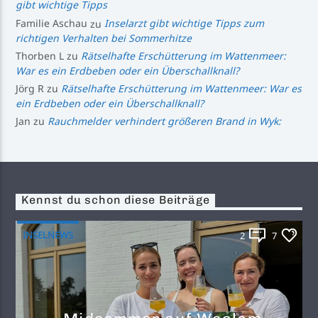
gibt wichtige Tipps
Familie Aschau
zu
Inselarzt gibt wichtige Tipps zum
richtigen Verhalten bei Sommerhitze
Thorben L
zu
Rätselhafte Erschütterung im Wattenmeer:
War es ein Erdbeben oder ein Überschallknall?
Jörg R
zu
Rätselhafte Erschütterung im Wattenmeer: War es
ein Erdbeben oder ein Überschallknall?
Jan
zu
Rauchmelder verhindert größeren Brand in Wyk:
Kennst du schon diese Beiträge
INSELNEWS
2
7