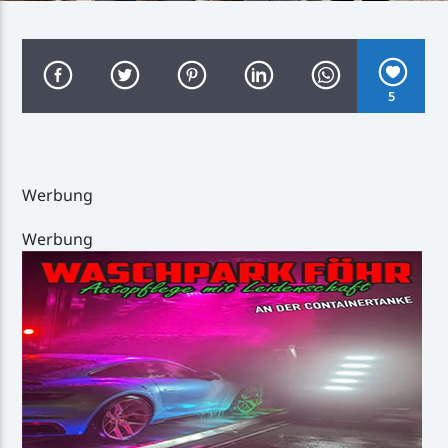
5
Inselradio Föhr
Werbung
Handystream
Werbung