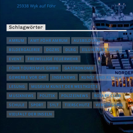
25938 Wyk auf Föhr
Schlagwörter
AMRUM
AMT FÖHR AMRUM
AUSBILDUNG
BILDERGALERIE
DGZRS
DLRG
EILUN-FEER-SKUUL
EVENT
FREIWILLIGE FEUERWEHR
FÖHR TOURISMUS GMBH
GASTRONOMIE
GEWERBE VOR ORT
INSELNEWS
KUNST UND KULTUR
LESUNG
MUSEUM KUNST DER WESTKÜSTE
MUSIKNEWS
POLITIK
POLIZEINEWS
ROTARY CLUB
SCHULE
SPORT
SYLT
TIERSCHUTZ
VERSORGUNG
VIELFALT DER INSELN