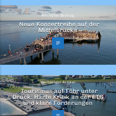
Nächster Beitrag
Neue Konzertreihe auf der
Mittelbrücke
Vorheriger Artikel
Tourismus auf Föhr unter
Druck: Harte Kritik an der FTG
und klare Forderungen