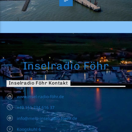
Inselradio Föhr
Inselradio Föhr Kontakt
www.insel-radio-föhr.de
+49 151 234 616 37
info@mein-inselradio-foehr.de
Koogskuhl 6