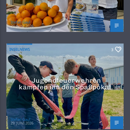
Stefan Gaul
29. JUNI 2026
INSELNEWS
3
Jugendfeuerwehren
kämpfen um den Spaßpokal
Stefan Gaul
29. JUNI 2026