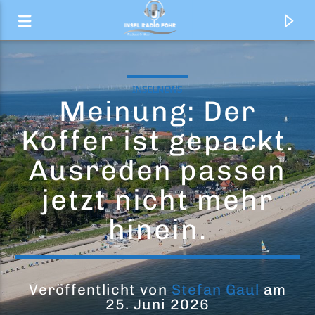
INSELNEWS
Meinung: Der
Koffer ist gepackt.
Ausreden passen
jetzt nicht mehr
hinein.
Aktueller Titel
Aquamando Bestellservice
Veröffentlicht von
Stefan Gaul
am
25. Juni 2026
Sponsor