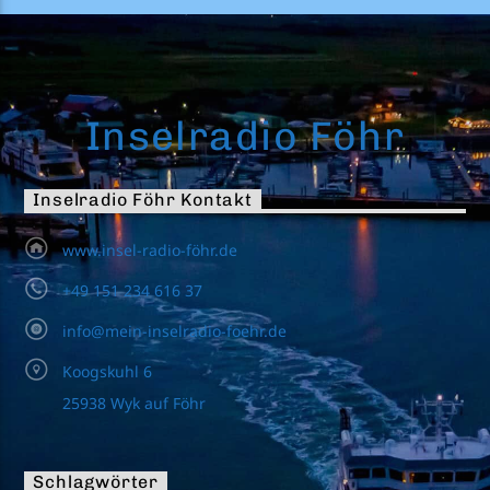
Inselradio Föhr
Inselradio Föhr Kontakt
www.insel-radio-föhr.de
+49 151 234 616 37
info@mein-inselradio-foehr.de
Koogskuhl 6
25938 Wyk auf Föhr
Schlagwörter