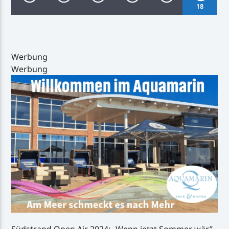
18
Werbung
Werbung
Inselradio Föhr
Handystream
Südstrand Open Air 2024: „Wenn jetzt Sommer wär”