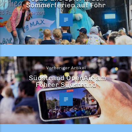
Sommerferien auf Föhr
Vorheriger Artikel
Südstrand OpenAir am
Föhrer Südstrand