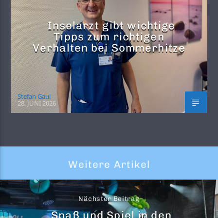
Inselarzt gibt wichtige
Tipps zum richtigen
Verhalten bei Sommerhitze
Stefan Gaul
28. JUNI 2026
Weitere Artikel
Nächster Beitrag
Spaß und Spiel in den