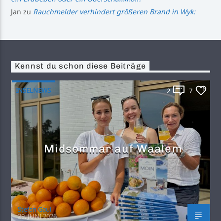
Jan
zu
Rauchmelder verhindert größeren Brand in Wyk:
Kennst du schon diese Beiträge
INSELNEWS
2
7
Midsommar auf Waalem
Stefan Gaul
29. JUNI 2026