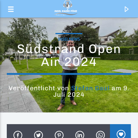
INSELNEWS
Südstrand Open
Air 2024
Veröffentlicht von
Stefan Gaul
am 9.
Juli 2024
Aktueller Titel
Run Away
Freischwimmer X Sarah Herzog