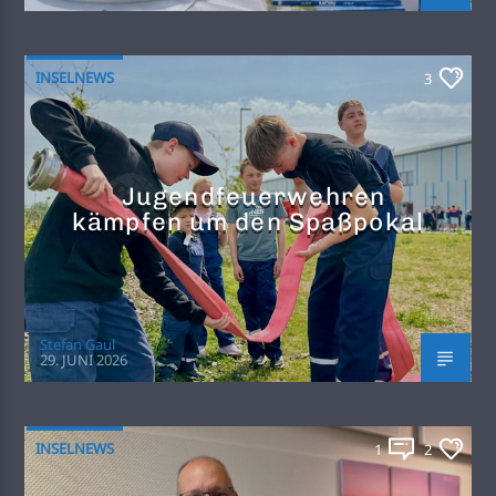
INSELNEWS
3
Jugendfeuerwehren
kämpfen um den Spaßpokal
Stefan Gaul
29. JUNI 2026
INSELNEWS
1
2