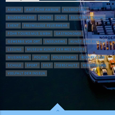
AMRUM
AMT FÖHR AMRUM
AUSBILDUNG
BILDERGALERIE
DGZRS
DLRG
EILUN-FEER-SKUUL
EVENT
FREIWILLIGE FEUERWEHR
FÖHR TOURISMUS GMBH
GASTRONOMIE
GEWERBE VOR ORT
INSELNEWS
KUNST UND KULTUR
LESUNG
MUSEUM KUNST DER WESTKÜSTE
MUSIKNEWS
POLITIK
POLIZEINEWS
ROTARY CLUB
SCHULE
SPORT
SYLT
TIERSCHUTZ
VERSORGUNG
VIELFALT DER INSELN