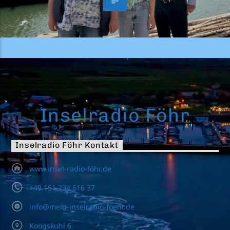
Inselradio Föhr
Inselradio Föhr Kontakt
www.insel-radio-föhr.de
+49 151 234 616 37
info@mein-inselradio-foehr.de
Koogskuhl 6