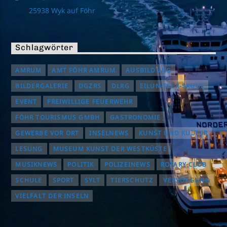
25938 Wyk auf Föhr
Schlagwörter
AMRUM
AMT FÖHR AMRUM
AUSBILDUNG
BILDERGALERIE
DGZRS
DLRG
EILUN-FEER-SKUUL
EVENT
FREIWILLIGE FEUERWEHR
FÖHR TOURISMUS GMBH
GASTRONOMIE
GEWERBE VOR ORT
INSELNEWS
KUNST UND KULTUR
LESUNG
MUSEUM KUNST DER WESTKÜSTE
MUSIKNEWS
POLITIK
POLIZEINEWS
ROTARY CLUB
SCHULE
SPORT
SYLT
TIERSCHUTZ
VERSORGUNG
VIELFALT DER INSELN