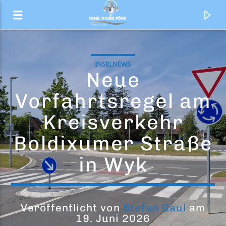
INSELNEWS
Neue
Vorfahrtsregel am
Kreisverkehr
Boldixumer Straße
in Wyk
Aktueller Titel
Jetzt beim Inselradio Föhr werben
Veröffentlicht von
Stefan Gaul
am
19. Juni 2026
Unterstütze uns