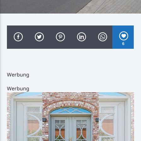
Inselradio Föhr
6
Handystream
Werbung
Werbung