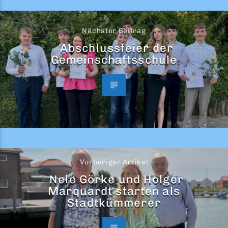
Nächster Beitrag
Abschlussfeier der
Gemeinschaftsschule
Vorheriger Artikel
Nele Görke und Holger
Marquardt starten als
Stadtkümmerer