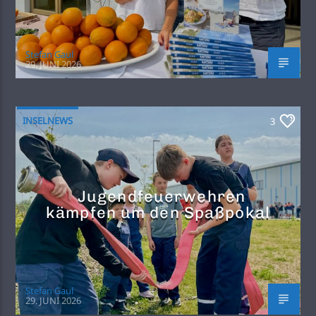
Stefan Gaul
29. JUNI 2026
INSELNEWS
3
Jugendfeuerwehren
kämpfen um den Spaßpokal
Stefan Gaul
29. JUNI 2026