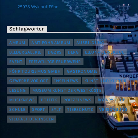
25938 Wyk auf Föhr
Schlagwörter
AMRUM
AMT FÖHR AMRUM
AUSBILDUNG
BILDERGALERIE
DGZRS
DLRG
EILUN-FEER-SKUUL
EVENT
FREIWILLIGE FEUERWEHR
FÖHR TOURISMUS GMBH
GASTRONOMIE
GEWERBE VOR ORT
INSELNEWS
KUNST UND KULTUR
LESUNG
MUSEUM KUNST DER WESTKÜSTE
MUSIKNEWS
POLITIK
POLIZEINEWS
ROTARY CLUB
SCHULE
SPORT
SYLT
TIERSCHUTZ
VERSORGUNG
VIELFALT DER INSELN