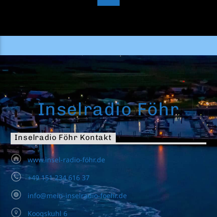
Inselradio Föhr
Inselradio Föhr Kontakt
www.insel-radio-föhr.de
+49 151 234 616 37
info@mein-inselradio-foehr.de
Koogskuhl 6