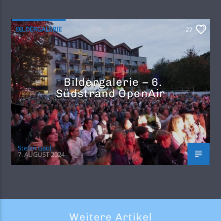
BILDERGALERIE
27
Bildergalerie – 6.
Südstrand OpenAir
Stefan Gaul
7. AUGUST 2024
Weitere Artikel