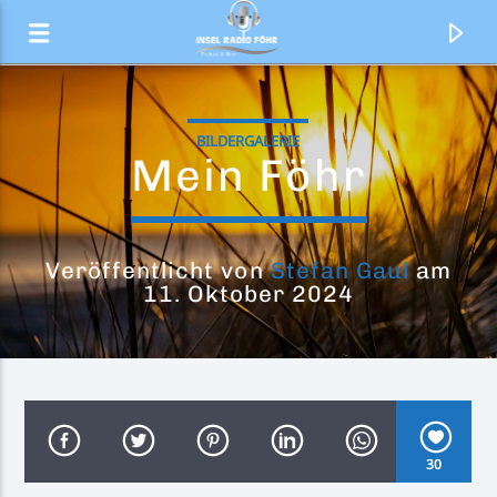
BILDERGALERIE
Mein Föhr
Veröffentlicht von
Stefan Gaul
am
11. Oktober 2024
Aktueller Titel
Just for You
30
Lionel Richie