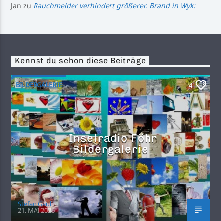
Jan
zu
Rauchmelder verhindert größeren Brand in Wyk:
Kennst du schon diese Beiträge
BILDERGALERIE
4
Inselradio Föhr
Bildergalerie
Stefan Gaul
21. MAI 2026