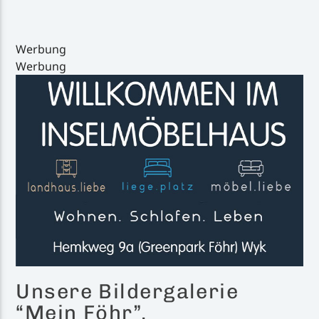
Werbung
Werbung
Inselradio Föhr
Handystream
Unsere Bildergalerie
“Mein Föhr”.