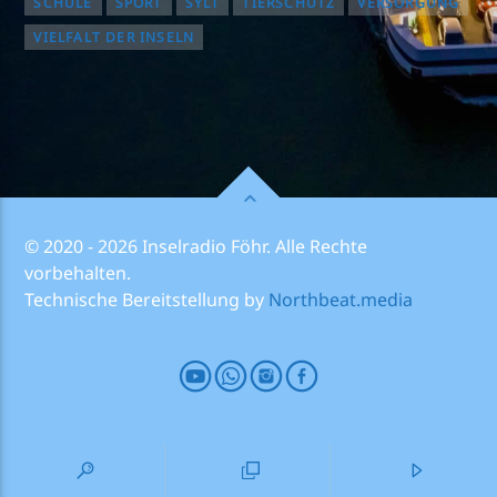
SCHULE
SPORT
SYLT
TIERSCHUTZ
VERSORGUNG
VIELFALT DER INSELN
© 2020 - 2026 Inselradio Föhr. Alle Rechte
vorbehalten.
Technische Bereitstellung by
Northbeat.media