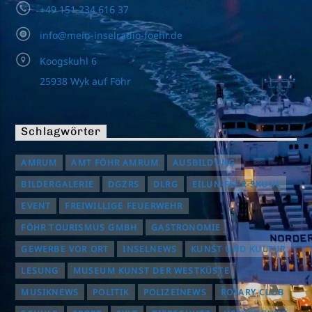
+49 151 234 616 37
info@mein-inselradio-foehr.de
Koogskuhl 6
25938 Wyk auf Föhr
Schlagwörter
AMRUM
AMT FÖHR AMRUM
AUSBILDUNG
BILDERGALERIE
DGZRS
DLRG
EILUN-FEER-SKUUL
EVENT
FREIWILLIGE FEUERWEHR
FÖHR TOURISMUS GMBH
GASTRONOMIE
GEWERBE VOR ORT
INSELNEWS
KUNST UND KULTUR
LESUNG
MUSEUM KUNST DER WESTKÜSTE
MUSIKNEWS
POLITIK
POLIZEINEWS
ROTARY CLUB