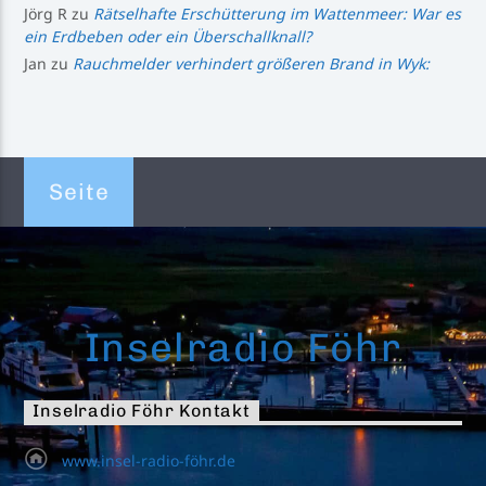
Jörg R
zu
Rätselhafte Erschütterung im Wattenmeer: War es
ein Erdbeben oder ein Überschallknall?
Jan
zu
Rauchmelder verhindert größeren Brand in Wyk:
Seite
Inselradio Föhr
Inselradio Föhr Kontakt
www.insel-radio-föhr.de