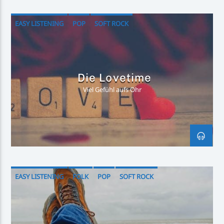
EASY LISTENING
POP
SOFT ROCK
Die Lovetime
Viel Gefühl aufs Ohr
EASY LISTENING
FOLK
POP
SOFT ROCK