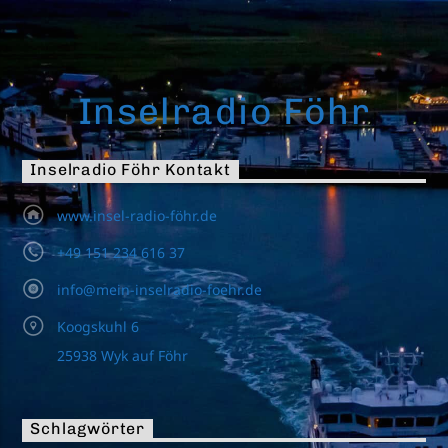
Inselradio Föhr
Inselradio Föhr Kontakt
www.insel-radio-föhr.de
+49 151 234 616 37
info@mein-inselradio-foehr.de
Koogskuhl 6
25938 Wyk auf Föhr
Schlagwörter