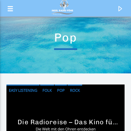
Pop
EASY LISTENING
FOLK
POP
ROCK
Aktueller Titel
Wir sagen danke schön (HBz &
Die Radioreise – Das Kino für
HBz & Die Flippers
die Ohren
Raphael Maier Remix)
Die Welt mit den Ohren entdecken