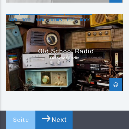
60ER
70ER
80ER
OLDIES
POP
ROCK
Old School Radio
Old School Radio
Next
Seite