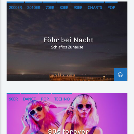
2000ER
2010ER
70ER
80ER
90ER
CHARTS
POP
Föhr bei Nacht
Schlaflos Zuhause
90ER
DANCE
POP
TECHNO
90s forever