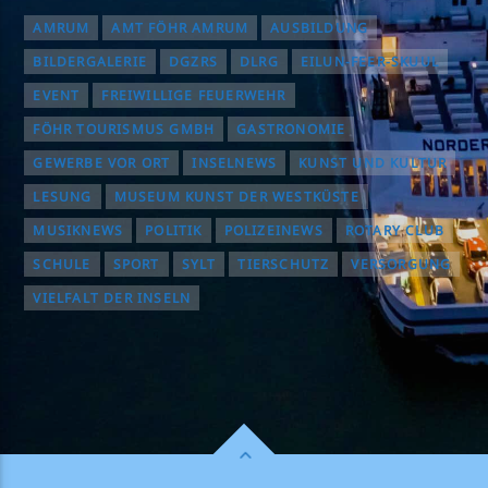
AMRUM
AMT FÖHR AMRUM
AUSBILDUNG
BILDERGALERIE
DGZRS
DLRG
EILUN-FEER-SKUUL
EVENT
FREIWILLIGE FEUERWEHR
FÖHR TOURISMUS GMBH
GASTRONOMIE
GEWERBE VOR ORT
INSELNEWS
KUNST UND KULTUR
LESUNG
MUSEUM KUNST DER WESTKÜSTE
MUSIKNEWS
POLITIK
POLIZEINEWS
ROTARY CLUB
SCHULE
SPORT
SYLT
TIERSCHUTZ
VERSORGUNG
VIELFALT DER INSELN