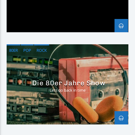
Inselradio Föhr
80ER
POP
ROCK
Handystream
Die 80er Jahre Show
Lets go back in time