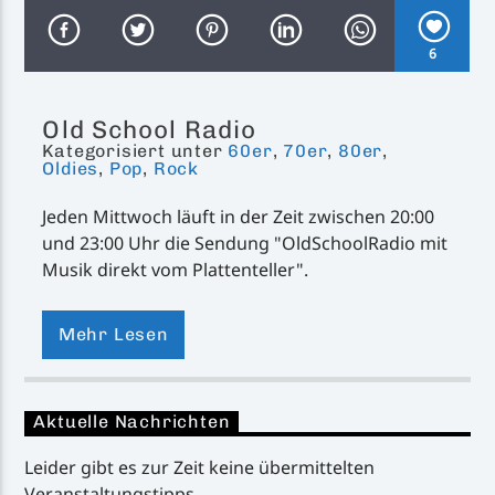
6
Old School Radio
Kategorisiert unter
60er
,
70er
,
80er
,
Inselradio Föhr
Oldies
,
Pop
,
Rock
Jeden Mittwoch läuft in der Zeit zwischen 20:00
und 23:00 Uhr die Sendung "OldSchoolRadio mit
Handystream
Musik direkt vom Plattenteller".
Wie der Titel schon sagt, gibt es hier in der Regel
ausschließlich Schallplatten zu hören.
Mehr Lesen
Außerdem gibt es in jeder Sendung ein
Rückseitenrätsel, bei dem es darum geht
Aktuelle Nachrichten
aufgrund der gespielten B-Seite einer Single, die
unter den ersten 20 der Charts platziert war, die
Leider gibt es zur Zeit keine übermittelten
A-Seite und den Interpreten zu erkennen.
Veranstaltungstipps.