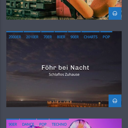
2000ER
2010ER
70ER
80ER
90ER
CHARTS
POP
Föhr bei Nacht
Schlaflos Zuhause
90ER
DANCE
POP
TECHNO