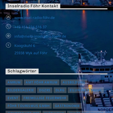
Inselradio Föhr Kontakt
www.insel-radio-föhr.de
+49 151 234 616 37
info@mein-inselradio-foehr.de
Koogskuhl 6
25938 Wyk auf Föhr
Schlagwörter
AMRUM
AMT FÖHR AMRUM
AUSBILDUNG
BILDERGALERIE
DGZRS
DLRG
EILUN-FEER-SKUUL
EVENT
FREIWILLIGE FEUERWEHR
FÖHR TOURISMUS GMBH
GASTRONOMIE