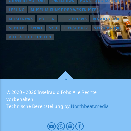
GEWERBE VOR ORT
INSELNEWS
KUNST UND KULTUR
LESUNG
MUSEUM KUNST DER WESTKÜSTE
MUSIKNEWS
POLITIK
POLIZEINEWS
ROTARY CLUB
SCHULE
SPORT
SYLT
TIERSCHUTZ
VERSORGUNG
VIELFALT DER INSELN
© 2020 - 2026 Inselradio Föhr. Alle Rechte
vorbehalten.
Technische Bereitstellung by
Northbeat.media