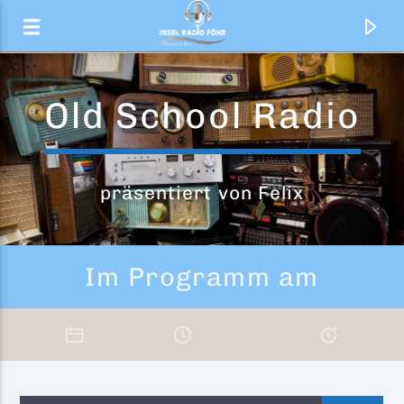
Old School Radio
präsentiert von Felix
Im Programm am
Aktueller Titel
She Bop
Cyndi Lauper