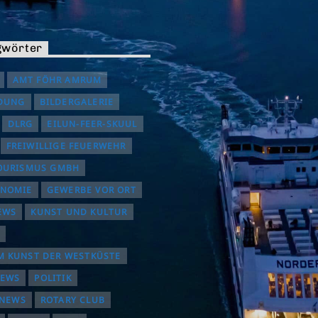
gwörter
AMT FÖHR AMRUM
DUNG
BILDERGALERIE
DLRG
EILUN-FEER-SKUUL
FREIWILLIGE FEUERWEHR
OURISMUS GMBH
ONOMIE
GEWERBE VOR ORT
EWS
KUNST UND KULTUR
 KUNST DER WESTKÜSTE
NEWS
POLITIK
INEWS
ROTARY CLUB