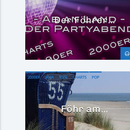
Der Föhrer
Partybus
2000ER
80ER
90ER
CHARTS
POP
Föhr am
Wochenende