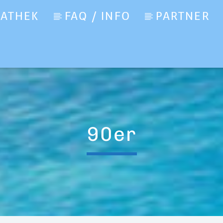
IATHEK
FAQ / INFO
PARTNER
o
90er