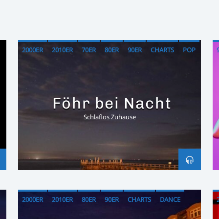
2000ER
2010ER
70ER
80ER
90ER
CHARTS
POP
Föhr bei Nacht
Schlaflos Zuhause
2000ER
2010ER
80ER
90ER
CHARTS
DANCE
DISCO
POP
ROCK