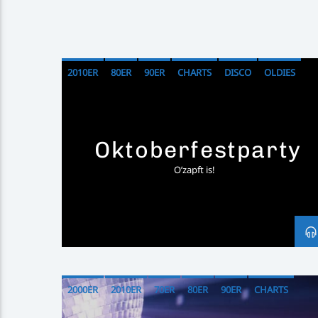
2010ER
80ER
90ER
CHARTS
DISCO
OLDIES
PARTY
Oktoberfestparty
O’zapft is!
2000ER
2010ER
70ER
80ER
90ER
CHARTS
TOP40