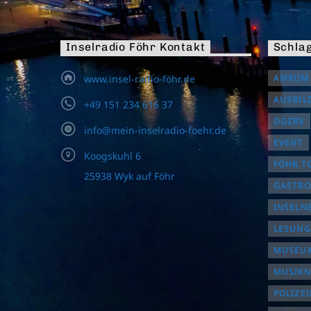
Inselradio Föhr Kontakt
Schla
www.insel-radio-föhr.de
AMRUM
AUSBIL
+49 151 234 616 37
DGZRS
info@mein-inselradio-foehr.de
EVENT
Koogskuhl 6
FÖHR T
25938 Wyk auf Föhr
GASTR
INSELN
LESUNG
MUSEUM
MUSIK
POLIZE