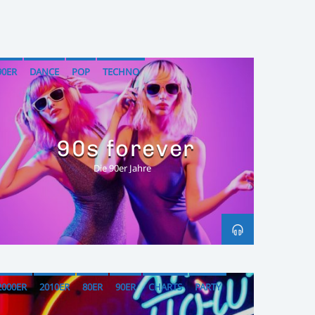
90ER
DANCE
POP
TECHNO
90s forever
Die 90er Jahre
2000ER
2010ER
80ER
90ER
CHARTS
PARTY
POP