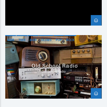
Inselradio Föhr
60ER
70ER
80ER
OLDIES
POP
ROCK
Handystream
Old School Radio
Old School Radio