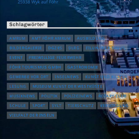
25938 Wyk auf Föhr
Schlagwörter
AMRUM
AMT FÖHR AMRUM
AUSBILDUNG
BILDERGALERIE
DGZRS
DLRG
EILUN-FEER-SKUUL
EVENT
FREIWILLIGE FEUERWEHR
FÖHR TOURISMUS GMBH
GASTRONOMIE
GEWERBE VOR ORT
INSELNEWS
KUNST UND KULTUR
LESUNG
MUSEUM KUNST DER WESTKÜSTE
MUSIKNEWS
POLITIK
POLIZEINEWS
ROTARY CLUB
SCHULE
SPORT
SYLT
TIERSCHUTZ
VERSORGUNG
VIELFALT DER INSELN