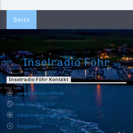
Seite
Inselradio Föhr
Inselradio Föhr Kontakt
www.insel-radio-föhr.de
+49 151 234 616 37
info@mein-inselradio-foehr.de
Koogskuhl 6