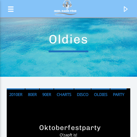
Oldies
2010ER
80ER
90ER
CHARTS
DISCO
OLDIES
PARTY
Aktueller Titel
Call Me Up
Oktoberfestparty
James Fortress, Lacey
O’zapft is!