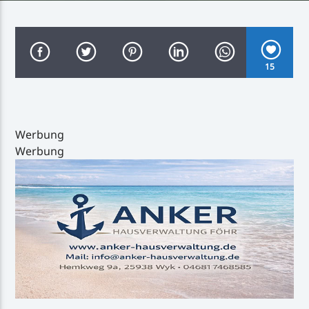
15
Inselradio Föhr
Werbung
Werbung
Handystream