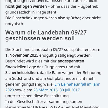
ungünstigen Windverhältnissen kann dort schlicht
nicht geflogen werden
– ohne dass der Flugbetrieb
grundsätzlich in Frage steht.
Die Einschränkungen wären also spürbar, aber nicht
untypisch.
Warum die Landebahn 09/27
geschlossen werden soll
Die Start- und Landebahn 09/27 soll spätestens zum
1. November 2025
endgültig stillgelegt werden.
Begründet wird dies mit der
angespannten
finanziellen Lage
des Flugplatzes und mit
Sicherheitsrisiken
, da die Bahn wegen der Bebauung
am Südstrand und am Golfplatz heute nicht mehr
genehmigungsfähig wäre.
Ein Beinaheunfall im Jahr
2023
sowie am
28.März 2016
,
30.Juli 2017
unterstreichen diese Einschätzung.
In der Gesellschafterversammlung kamen
Bürgermeister Uli Hess, W.D.R.-Chef Axel Meynköhn