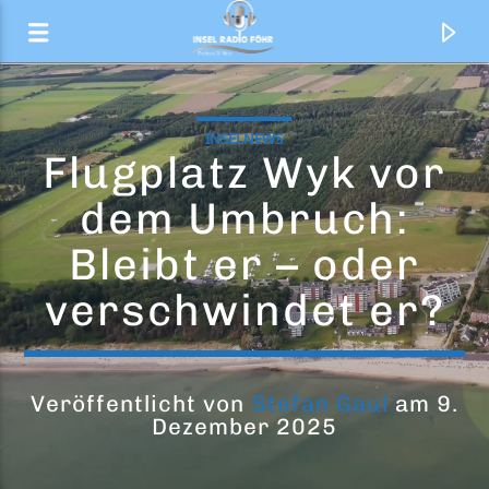
INSELNEWS
Flugplatz Wyk vor
dem Umbruch:
Bleibt er – oder
verschwindet er?
Veröffentlicht von
Stefan Gaul
am 9.
Aktueller Titel
Dezember 2025
Foreign Affair
Tina Turner