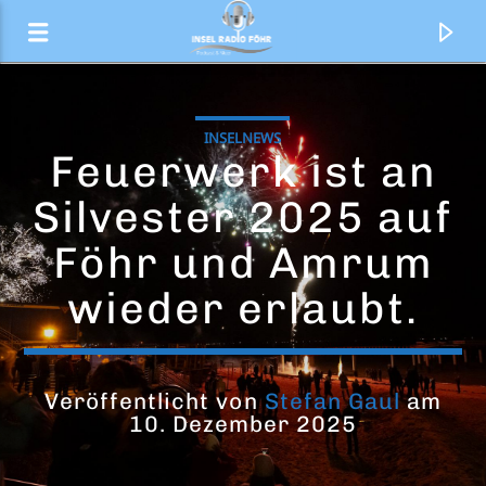
INSELNEWS
Feuerwerk ist an
Silvester 2025 auf
Föhr und Amrum
wieder erlaubt.
Veröffentlicht von
Stefan Gaul
am
Aktueller Titel
10. Dezember 2025
Aquamando Bestellservice
Sponsor