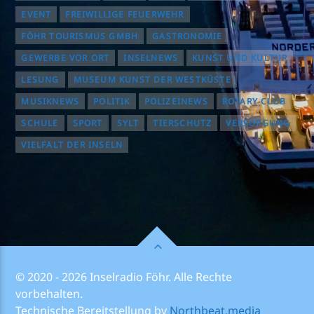
EVENT
FREIWILLIGE FEUERWEHR
FÖHR TOURISMUS GMBH
GASTRONOMIE
GEWERBE VOR ORT
INSELNEWS
KUNST UND KULTUR
LESUNG
MUSEUM KUNST DER WESTKÜSTE
MUSIKNEWS
POLITIK
POLIZEINEWS
ROTARY CLUB
SCHULE
SPORT
SYLT
TIERSCHUTZ
VERSORGUNG
VIELFALT DER INSELN
© 2020 - 2026 Inselradio Föhr. Alle Rechte
vorbehalten.
Technische Bereitstellung by
Northbeat.media