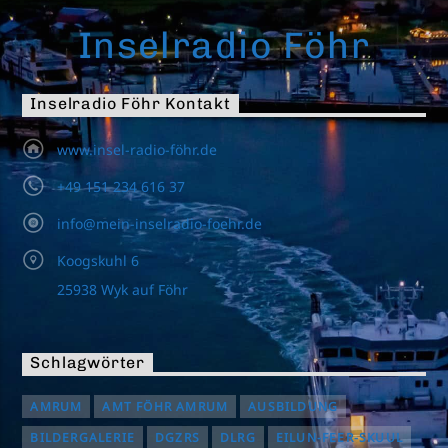
Inselradio Föhr
Inselradio Föhr Kontakt
www.insel-radio-föhr.de
+49 151 234 616 37
info@mein-inselradio-foehr.de
Koogskuhl 6
25938 Wyk auf Föhr
Schlagwörter
AMRUM
AMT FÖHR AMRUM
AUSBILDUNG
BILDERGALERIE
DGZRS
DLRG
EILUN-FEER-SKUUL