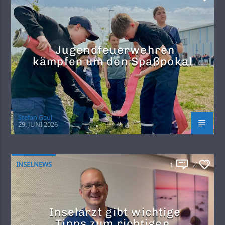
Jugendfeuerwehren
kämpfen um den Spaßpokal
Stefan Gaul
29. JUNI 2026
INSELNEWS
1
2
Inselarzt gibt wichtige
Tipps zum richtigen