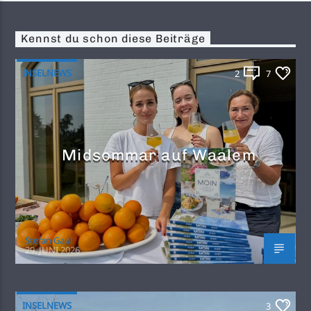
Kennst du schon diese Beiträge
INSELNEWS
2
7
Midsommar auf Waalem
Stefan Gaul
29. JUNI 2026
INSELNEWS
3