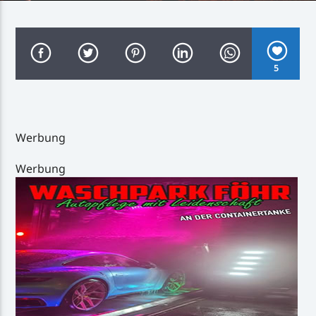
5
Inselradio Föhr
Werbung
Handystream
Werbung