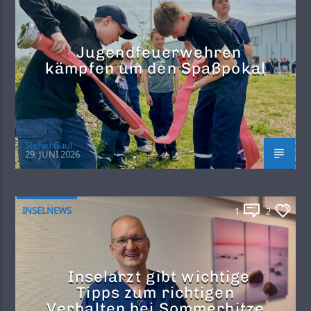
Jugendfeuerwehren
kämpfen um den Spaßpokal
Stefan Gaul
29. JUNI 2026
INSELNEWS
1
2
Inselarzt gibt wichtige
Tipps zum richtigen
Verhalten bei Sommerhitze