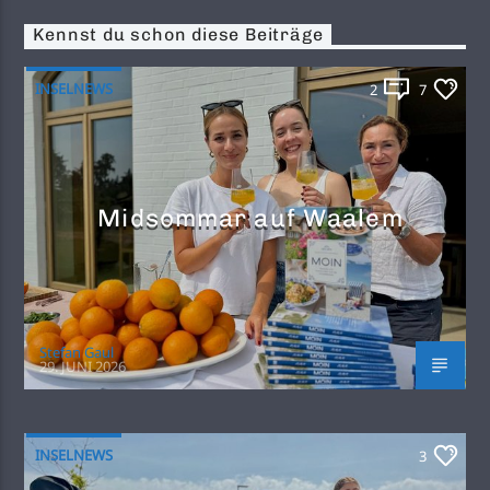
Kennst du schon diese Beiträge
INSELNEWS
2
7
Midsommar auf Waalem
Stefan Gaul
29. JUNI 2026
INSELNEWS
3