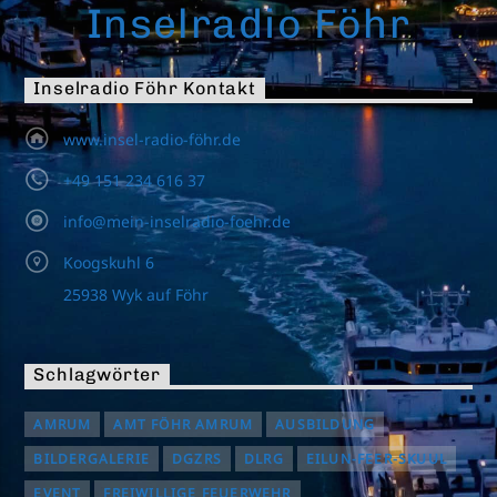
Inselradio Föhr
Inselradio Föhr Kontakt
www.insel-radio-föhr.de
+49 151 234 616 37
info@mein-inselradio-foehr.de
Koogskuhl 6
25938 Wyk auf Föhr
Schlagwörter
AMRUM
AMT FÖHR AMRUM
AUSBILDUNG
BILDERGALERIE
DGZRS
DLRG
EILUN-FEER-SKUUL
EVENT
FREIWILLIGE FEUERWEHR