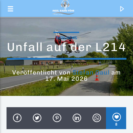
INSELNEWS
Unfall auf der L214
Veröffentlicht von
Stefan Gaul
am
17. Mai 2026
Aktueller Titel
Redemption
8
The Magic Mumble Jumble