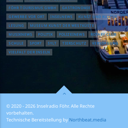
FÖHR TOURISMUS GMBH
GASTRONOMIE
GEWERBE VOR ORT
INSELNEWS
KUNST UND KULTUR
LESUNG
MUSEUM KUNST DER WESTKÜSTE
MUSIKNEWS
POLITIK
POLIZEINEWS
ROTARY CLUB
SCHULE
SPORT
SYLT
TIERSCHUTZ
VERSORGUNG
VIELFALT DER INSELN
© 2020 - 2026 Inselradio Föhr. Alle Rechte
vorbehalten.
Technische Bereitstellung by
Northbeat.media