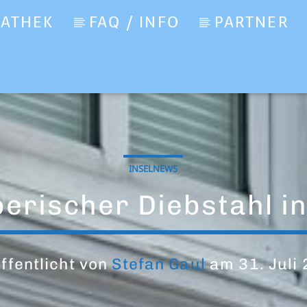
IATHEK
FAQ / INFO
PARTNER
INSELNEWS
erischer Diebstahl i
ffentlicht von
Stefan Gaul
am 31. Juli