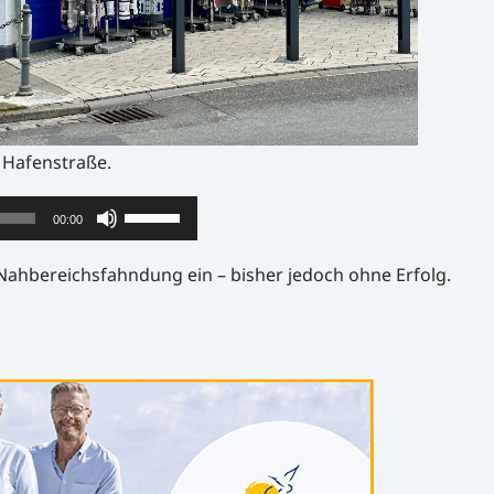
 Hafenstraße.
Pfeiltasten
00:00
Hoch/Runter
 Nahbereichsfahndung ein – bisher jedoch ohne Erfolg.
benutzen,
um
die
Lautstärke
zu
regeln.