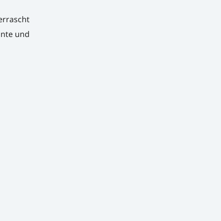
errascht
nnte und