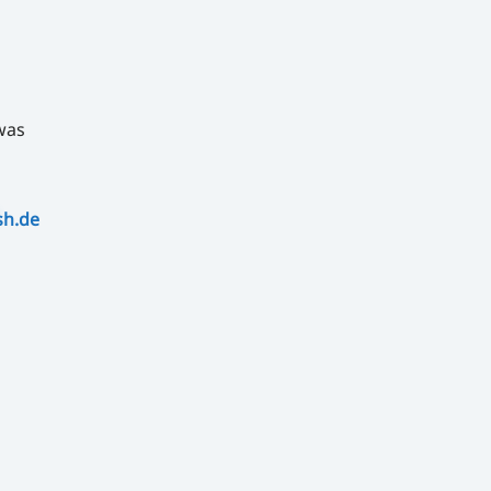
was
sh.de