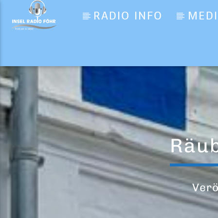
RADIO INFO
MED
Aktueller Titel
Das Wetter
Inselradio Föhr
Räub
Verö