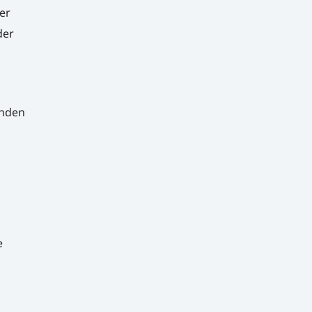
er
der
,
enden
e