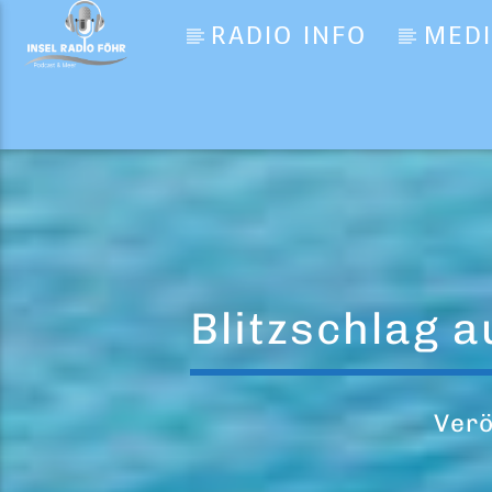
RADIO INFO
MED
Aktueller Titel
Tarzan Boy
Baltimora
Blitzschlag a
Verö