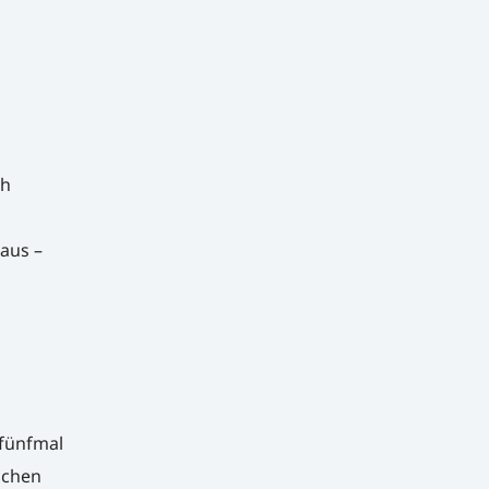
ch
aus –
 fünfmal
schen