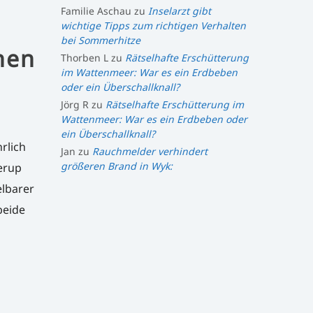
Familie Aschau
zu
Inselarzt gibt
wichtige Tipps zum richtigen Verhalten
bei Sommerhitze
nnen
Thorben L
zu
Rätselhafte Erschütterung
im Wattenmeer: War es ein Erdbeben
oder ein Überschallknall?
Jörg R
zu
Rätselhafte Erschütterung im
Wattenmeer: War es ein Erdbeben oder
ein Überschallknall?
rlich
Jan
zu
Rauchmelder verhindert
größeren Brand in Wyk:
erup
elbarer
beide