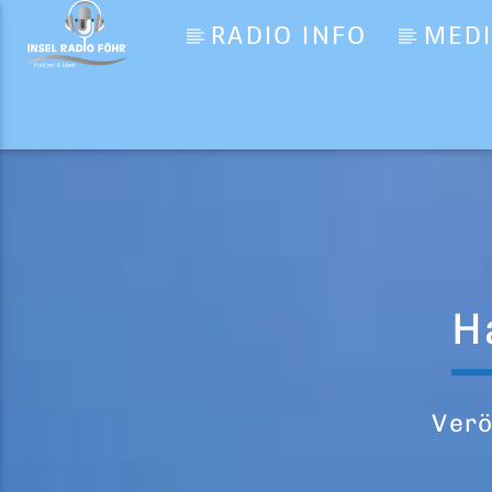
RADIO INFO
MED
Aktueller Titel
Die aktuellen Nachrichten
Inselradio Föhr
H
Verö