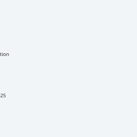
tion
025