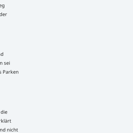
eg
der
nd
n sei
s Parken
 die
klärt
nd nicht