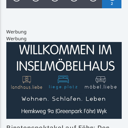
2
Werbung
Werbung
Inselradio Föhr
Handystream
Piratenspektakel auf Föhr: Der