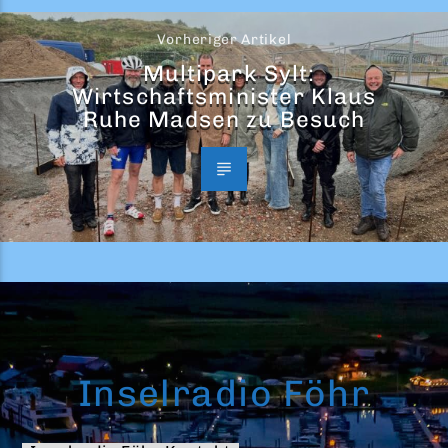
Vorheriger Artikel
Multipark Sylt:
Wirtschaftsminister Klaus
Ruhe Madsen zu Besuch
Inselradio Föhr