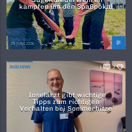
kämpfen um den Spaßpokal
Stefan Gaul
29. JUNI 2026
INSELNEWS
1
2
Inselarzt gibt wichtige
Tipps zum richtigen
Verhalten bei Sommerhitze