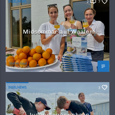
INSELNEWS
2
7
Midsommar auf Waalem
Stefan Gaul
29. JUNI 2026
INSELNEWS
3
Jugendfeuerwehren