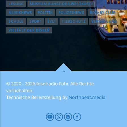
LESUNG
MUSEUM KUNST DER WESTKÜSTE
MUSIKNEWS
POLITIK
POLIZEINEWS
ROTARY CLUB
SCHULE
SPORT
SYLT
TIERSCHUTZ
VERSORGUNG
VIELFALT DER INSELN
© 2020 - 2026 Inselradio Föhr. Alle Rechte
vorbehalten.
Technische Bereitstellung by
Northbeat.media