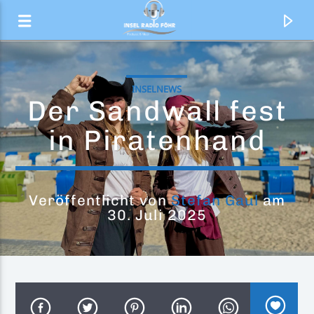
INSELNEWS
Der Sandwall fest
in Piratenhand
Veröffentlicht von
Stefan Gaul
am
30. Juli 2025
Aktueller Titel
Der letzte Tanz
Bosse