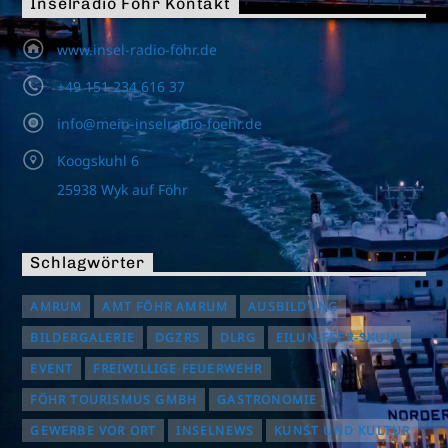
Inselradio Föhr Kontakt
www.insel-radio-föhr.de
+49 151 234 616 37
info@mein-inselradio-foehr.de
Koogskuhl 6
25938 Wyk auf Föhr
Schlagwörter
AMRUM
AMT FÖHR AMRUM
AUSBILDUNG
BILDERGALERIE
DGZRS
DLRG
EILUN-FEER-SKUUL
EVENT
FREIWILLIGE FEUERWEHR
FÖHR TOURISMUS GMBH
GASTRONOMIE
GEWERBE VOR ORT
INSELNEWS
KUNST UND KULTUR