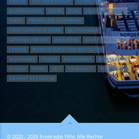
AMRUM
AMT FÖHR AMRUM
AUSBILDUNG
BILDERGALERIE
DGZRS
DLRG
EILUN-FEER-SKUUL
EVENT
FREIWILLIGE FEUERWEHR
FÖHR TOURISMUS GMBH
GASTRONOMIE
GEWERBE VOR ORT
INSELNEWS
KUNST UND KULTUR
LESUNG
MUSEUM KUNST DER WESTKÜSTE
MUSIKNEWS
POLITIK
POLIZEINEWS
ROTARY CLUB
SCHULE
SPORT
SYLT
TIERSCHUTZ
VERSORGUNG
VIELFALT DER INSELN
© 2020 - 2026 Inselradio Föhr. Alle Rechte