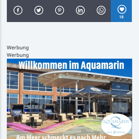
18
Inselradio Föhr
Werbung
Werbung
Handystream