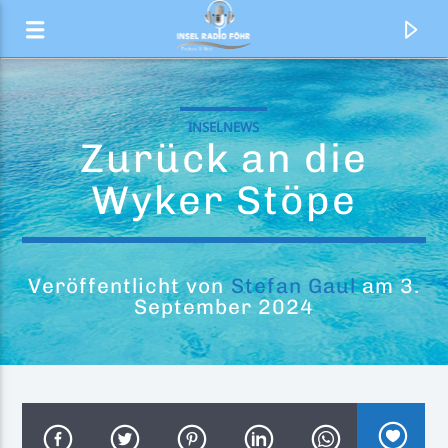
INSELNEWS
Zurück an die
Wyker Stöpe
Veröffentlicht von
Stefan Gaul
am 3.
September 2024
Aktueller Titel
Iconic
A*Teens