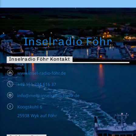
Inselradio Föhr
Inselradio Föhr Kontakt
www.insel-radio-föhr.de
+49 151 234 616 37
info@mein-inselradio-foehr.de
Koogskuhl 6
25938 Wyk auf Föhr