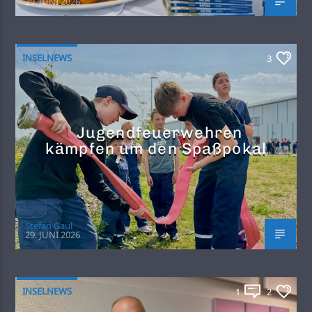
29. JUNI 2026
INSELNEWS
3
Jugendfeuerwehren
kämpfen um den Spaßpokal
Stefan Gaul
29. JUNI 2026
INSELNEWS
1
2