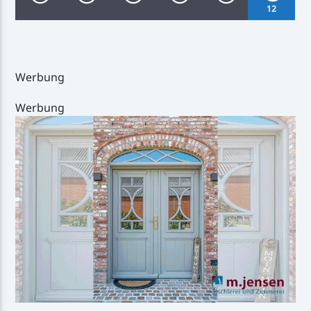
12
Werbung
Inselradio Föhr
Werbung
Handystream