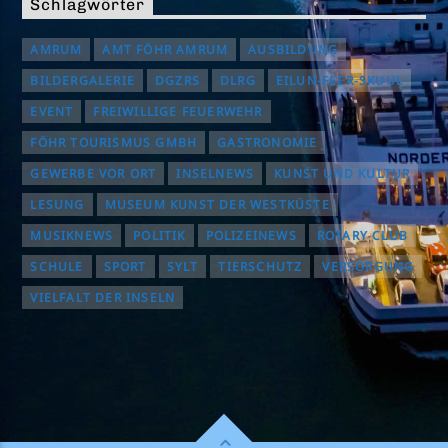
Schlagwörter
AMRUM
AMT FÖHR AMRUM
AUSBILDUNG
BILDERGALERIE
DGZRS
DLRG
EILUN-FEER-SKUUL
EVENT
FREIWILLIGE FEUERWEHR
FÖHR TOURISMUS GMBH
GASTRONOMIE
GEWERBE VOR ORT
INSELNEWS
KUNST UND KULTUR
LESUNG
MUSEUM KUNST DER WESTKÜSTE
MUSIKNEWS
POLITIK
POLIZEINEWS
ROTARY CLUB
SCHULE
SPORT
SYLT
TIERSCHUTZ
VERSORGUNG
VIELFALT DER INSELN