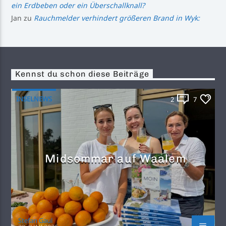
ein Erdbeben oder ein Überschallknall?
Jan
zu
Rauchmelder verhindert größeren Brand in Wyk:
Kennst du schon diese Beiträge
INSELNEWS
2
7
Midsommar auf Waalem
Stefan Gaul