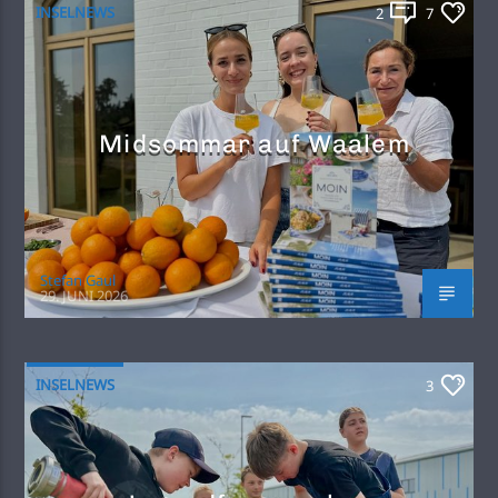
INSELNEWS
2
7
Midsommar auf Waalem
Stefan Gaul
29. JUNI 2026
INSELNEWS
3