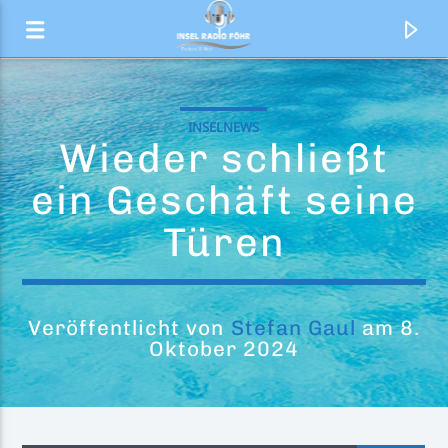
INSELNEWS
Wieder schließt
ein Geschäft seine
Türen
Veröffentlicht von
Stefan Gaul
am 8.
Oktober 2024
Aktueller Titel
Wonderful Life (Extended Mix)
Dream Sound Master & Kenny Laakkinen Feat.