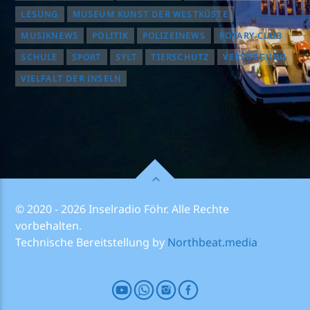
LESUNG
MUSEUM KUNST DER WESTKÜSTE
MUSIKNEWS
POLITIK
POLIZEINEWS
ROTARY CLUB
SCHULE
SPORT
SYLT
TIERSCHUTZ
VERSORGUNG
VIELFALT DER INSELN
© 2020 - 2026 Inselradio Föhr. Alle Rechte
vorbehalten.
Technische Bereitstellung by
Northbeat.media