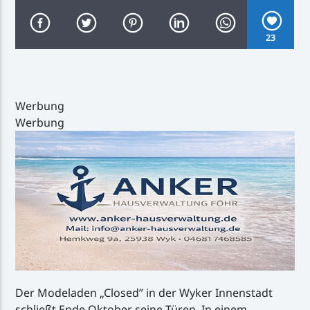
Joe
23
Inselradio Föhr
Werbung
Werbung
Handystream
Der Modeladen „Closed” in der Wyker Innenstadt
schließt Ende Oktober seine Türen. In einem