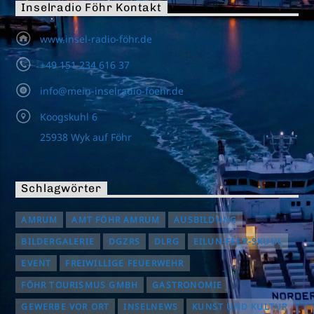
Inselradio Föhr Kontakt
www.insel-radio-föhr.de
+49 151 234 616 37
info@mein-inselradio-foehr.de
Koogskuhl 6
25938 Wyk auf Föhr
Schlagwörter
AMRUM
AMT FÖHR AMRUM
AUSBILDUNG
BILDERGALERIE
DGZRS
DLRG
EILUN-FEER-SKUUL
EVENT
FREIWILLIGE FEUERWEHR
FÖHR TOURISMUS GMBH
GASTRONOMIE
GEWERBE VOR ORT
INSELNEWS
KUNST UND KULTUR