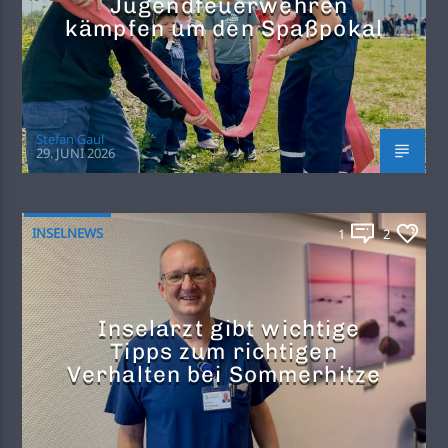
Jugendfeuerwehren
kämpfen um den Spaßpokal
Stefan Gaul
29. JUNI 2026
INSELNEWS
1
2
Inselarzt gibt wichtige
Tipps zum richtigen
Verhalten bei Sommerhitze