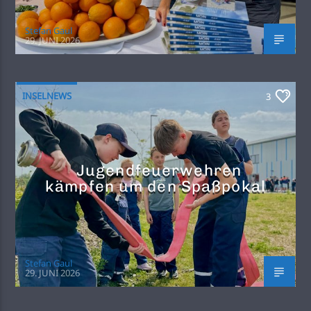
Stefan Gaul
29. JUNI 2026
INSELNEWS
3
Jugendfeuerwehren
kämpfen um den Spaßpokal
Stefan Gaul
29. JUNI 2026