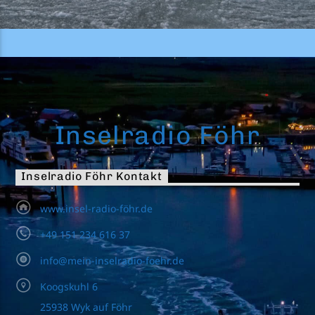
Inselradio Föhr
Inselradio Föhr Kontakt
www.insel-radio-föhr.de
+49 151 234 616 37
info@mein-inselradio-foehr.de
Koogskuhl 6
25938 Wyk auf Föhr