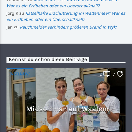
War es ein Erdbeben oder ein Überschallknall?
Jörg R
zu
Rätselhafte Erschütterung im Wattenmeer: War es
ein Erdbeben oder ein Überschallknall?
Jan
zu
Rauchmelder verhindert größeren Brand in Wyk:
Kennst du schon diese Beiträge
INSELNEWS
2
7
Midsommar auf Waalem