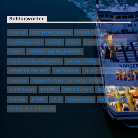
Schlagwörter
AMRUM
AMT FÖHR AMRUM
AUSBILDUNG
BILDERGALERIE
DGZRS
DLRG
EILUN-FEER-SKUUL
EVENT
FREIWILLIGE FEUERWEHR
FÖHR TOURISMUS GMBH
GASTRONOMIE
GEWERBE VOR ORT
INSELNEWS
KUNST UND KULTUR
LESUNG
MUSEUM KUNST DER WESTKÜSTE
MUSIKNEWS
POLITIK
POLIZEINEWS
ROTARY CLUB
SCHULE
SPORT
SYLT
TIERSCHUTZ
VERSORGUNG
VIELFALT DER INSELN