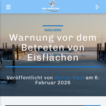
INSELNEWS
Warnung vor dem
Betreten von
Eisflächen
Veröffentlicht von
Stefan Gaul
am 6.
Februar 2026
Aktueller Titel
Fertig
Marius Müller Westernhagen