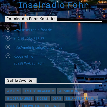
Inselradio Föhr
Inselradio Föhr Kontakt
www.insel-radio-föhr.de
+49 151 234 616 37
info@mein-inselradio-foehr.de
Koogskuhl 6
25938 Wyk auf Föhr
Schlagwörter
AMRUM
AMT FÖHR AMRUM
AUSBILDUNG
BILDERGALERIE
DGZRS
DLRG
EILUN-FEER-SKUUL
EVENT
FREIWILLIGE FEUERWEHR