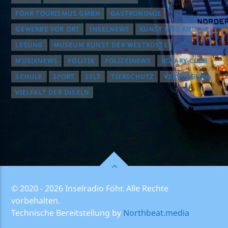
FÖHR TOURISMUS GMBH
GASTRONOMIE
GEWERBE VOR ORT
INSELNEWS
KUNST UND KULTUR
LESUNG
MUSEUM KUNST DER WESTKÜSTE
MUSIKNEWS
POLITIK
POLIZEINEWS
ROTARY CLUB
SCHULE
SPORT
SYLT
TIERSCHUTZ
VERSORGUNG
VIELFALT DER INSELN
© 2020 - 2026 Inselradio Föhr. Alle Rechte
vorbehalten.
Technische Bereitstellung by
Northbeat.media