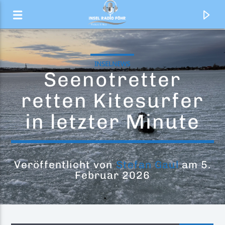
INSELNEWS
Seenotretter
retten Kitesurfer
in letzter Minute
Veröffentlicht von
Stefan Gaul
am 5.
Februar 2026
Aktueller Titel
Bum Bum
Mabel