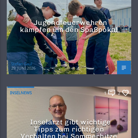
Jugendfeuerwehren
kämpfen um den Spaßpokal
Stefan Gaul
29. JUNI 2026
INSELNEWS
1
2
Inselarzt gibt wichtige
Tipps zum richtigen
Verhalten bei Sommerhitze