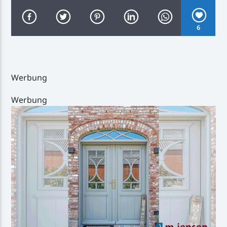
6
Inselradio Föhr
Werbung
Werbung
Handystream