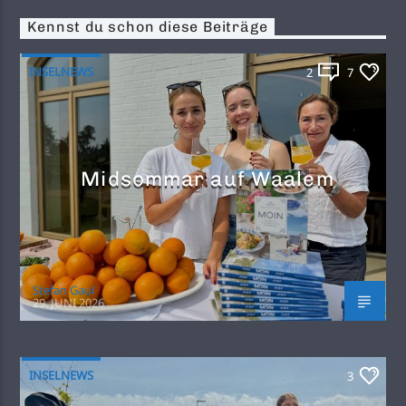
Kennst du schon diese Beiträge
INSELNEWS
2
7
Midsommar auf Waalem
Stefan Gaul
29. JUNI 2026
INSELNEWS
3