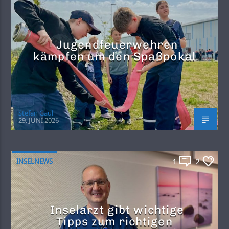
Jugendfeuerwehren
kämpfen um den Spaßpokal
Stefan Gaul
29. JUNI 2026
INSELNEWS
1
2
Inselarzt gibt wichtige
Tipps zum richtigen