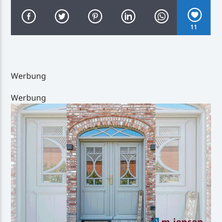
11
Inselradio Föhr
Werbung
Werbung
Handystream