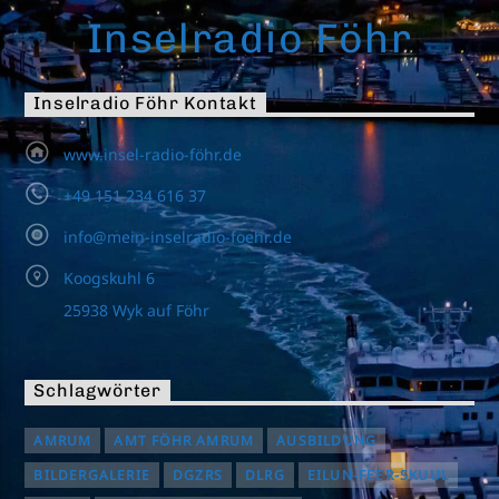
Inselradio Föhr
Inselradio Föhr Kontakt
www.insel-radio-föhr.de
+49 151 234 616 37
info@mein-inselradio-foehr.de
Koogskuhl 6
25938 Wyk auf Föhr
Schlagwörter
AMRUM
AMT FÖHR AMRUM
AUSBILDUNG
BILDERGALERIE
DGZRS
DLRG
EILUN-FEER-SKUUL