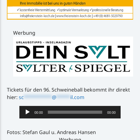
Werbung
Tickets für den 96. Schweineball bekommt ihr direkt
hier:
sc
**********
@
*****
il.com
Audio-
00:00
00:00
Player
Fotos: Stefan Gaul u. Andreas Hansen
Werbung