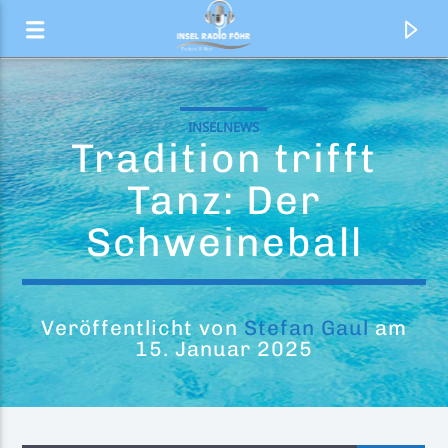
INSELNEWS
Tradition trifft
Tanz: Der
Schweineball
Veröffentlicht von
Stefan Gaul
am
15. Januar 2025
Aktueller Titel
Stay (If You Wanna Dance)
Myles Smith