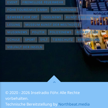
EVENT
FREIWILLIGE FEUERWEHR
FÖHR TOURISMUS GMBH
GASTRONOMIE
GEWERBE VOR ORT
INSELNEWS
KUNST UND KULTUR
LESUNG
MUSEUM KUNST DER WESTKÜSTE
MUSIKNEWS
POLITIK
POLIZEINEWS
ROTARY CLUB
SCHULE
SPORT
SYLT
TIERSCHUTZ
VERSORGUNG
VIELFALT DER INSELN
© 2020 - 2026 Inselradio Föhr. Alle Rechte
vorbehalten.
Technische Bereitstellung by
Northbeat.media