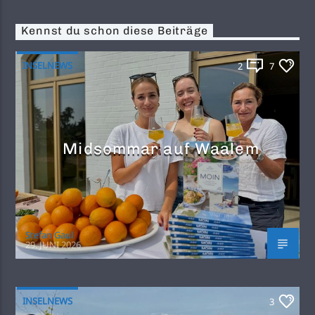
Kennst du schon diese Beiträge
INSELNEWS
2
7
Midsommar auf Waalem
Stefan Gaul
29. JUNI 2026
INSELNEWS
3