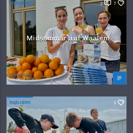
INSELNEWS
2
7
Midsommar auf Waalem
Stefan Gaul
29. JUNI 2026
INSELNEWS
3