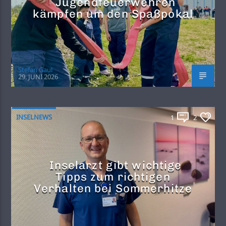
Jugendfeuerwehren
kämpfen um den Spaßpokal
Stefan Gaul
29. JUNI 2026
INSELNEWS
1
2
Inselarzt gibt wichtige
Tipps zum richtigen
Verhalten bei Sommerhitze