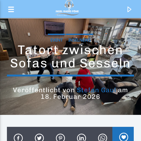
EVENT
INSELNEWS
Tatort zwischen
Sofas und Sesseln
Veröffentlicht von
Stefan Gaul
am
18. Februar 2026
Aktueller Titel
Sad Girls
Bebe Rexha & David Guetta