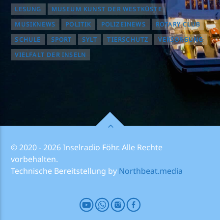
LESUNG
MUSEUM KUNST DER WESTKÜSTE
MUSIKNEWS
POLITIK
POLIZEINEWS
ROTARY CLUB
SCHULE
SPORT
SYLT
TIERSCHUTZ
VERSORGUNG
VIELFALT DER INSELN
© 2020 - 2026 Inselradio Föhr. Alle Rechte
vorbehalten.
Technische Bereitstellung by
Northbeat.media