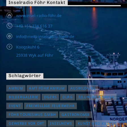
Inselradio Föhr Kontakt
www.insel-radio-föhr.de
+49 151 234 616 37
info@mein-inselradio-foehr.de
Koogskuhl 6
25938 Wyk auf Föhr
Schlagwörter
AMRUM
AMT FÖHR AMRUM
AUSBILDUNG
BILDERGALERIE
DGZRS
DLRG
EILUN-FEER-SKUUL
EVENT
FREIWILLIGE FEUERWEHR
FÖHR TOURISMUS GMBH
GASTRONOMIE
GEWERBE VOR ORT
INSELNEWS
KUNST UND KULTUR