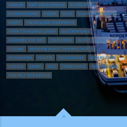
AMRUM
AMT FÖHR AMRUM
AUSBILDUNG
BILDERGALERIE
DGZRS
DLRG
EILUN-FEER-SKUUL
EVENT
FREIWILLIGE FEUERWEHR
FÖHR TOURISMUS GMBH
GASTRONOMIE
GEWERBE VOR ORT
INSELNEWS
KUNST UND KULTUR
LESUNG
MUSEUM KUNST DER WESTKÜSTE
MUSIKNEWS
POLITIK
POLIZEINEWS
ROTARY CLUB
SCHULE
SPORT
SYLT
TIERSCHUTZ
VERSORGUNG
VIELFALT DER INSELN