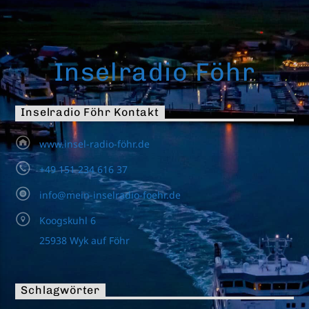
Inselradio Föhr
Inselradio Föhr Kontakt
www.insel-radio-föhr.de
+49 151 234 616 37
info@mein-inselradio-foehr.de
Koogskuhl 6
25938 Wyk auf Föhr
Schlagwörter