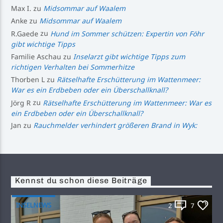
Max I.
zu
Midsommar auf Waalem
Anke
zu
Midsommar auf Waalem
R.Gaede
zu
Hund im Sommer schützen: Expertin von Föhr
gibt wichtige Tipps
Familie Aschau
zu
Inselarzt gibt wichtige Tipps zum
richtigen Verhalten bei Sommerhitze
Thorben L
zu
Rätselhafte Erschütterung im Wattenmeer:
War es ein Erdbeben oder ein Überschallknall?
Jörg R
zu
Rätselhafte Erschütterung im Wattenmeer: War es
ein Erdbeben oder ein Überschallknall?
Jan
zu
Rauchmelder verhindert größeren Brand in Wyk:
Kennst du schon diese Beiträge
INSELNEWS
2
7