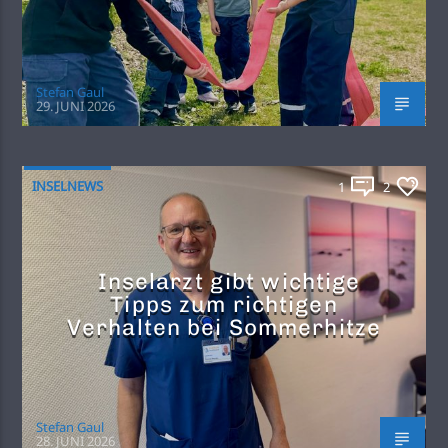
Stefan Gaul
29. JUNI 2026
INSELNEWS
1
2
Inselarzt gibt wichtige
Tipps zum richtigen
Verhalten bei Sommerhitze
Stefan Gaul
28. JUNI 2026