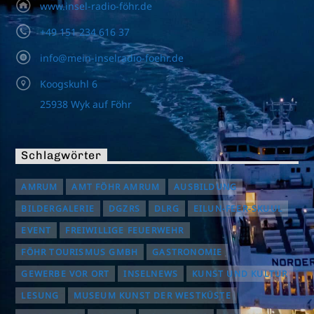
www.insel-radio-föhr.de
+49 151 234 616 37
info@mein-inselradio-foehr.de
Koogskuhl 6
25938 Wyk auf Föhr
Schlagwörter
AMRUM
AMT FÖHR AMRUM
AUSBILDUNG
BILDERGALERIE
DGZRS
DLRG
EILUN-FEER-SKUUL
EVENT
FREIWILLIGE FEUERWEHR
FÖHR TOURISMUS GMBH
GASTRONOMIE
GEWERBE VOR ORT
INSELNEWS
KUNST UND KULTUR
LESUNG
MUSEUM KUNST DER WESTKÜSTE