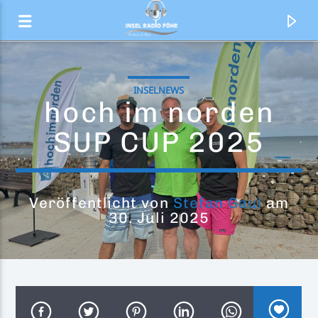
INSELNEWS
hoch im norden
SUP CUP 2025
Veröffentlicht von
Stefan Gaul
am
30. Juli 2025
Aktueller Titel
Der Top 20 Countdown
Ted und Felix präsentieren