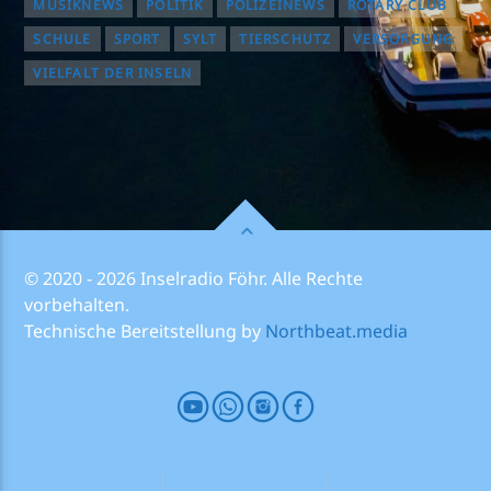
MUSIKNEWS
POLITIK
POLIZEINEWS
ROTARY CLUB
SCHULE
SPORT
SYLT
TIERSCHUTZ
VERSORGUNG
VIELFALT DER INSELN
© 2020 - 2026 Inselradio Föhr. Alle Rechte
vorbehalten.
Technische Bereitstellung by
Northbeat.media