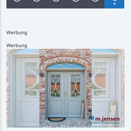
4
Werbung
Inselradio Föhr
Werbung
Handystream