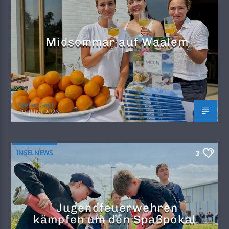
Midsommar auf Waalem
Stefan Gaul
29. JUNI 2026
INSELNEWS
3
Jugendfeuerwehren
kämpfen um den Spaßpokal