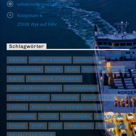
info@mein-inselradio-foehr.de
Koogskuhl 6
25938 Wyk auf Föhr
Schlagwörter
AMRUM
AMT FÖHR AMRUM
AUSBILDUNG
BILDERGALERIE
DGZRS
DLRG
EILUN-FEER-SKUUL
EVENT
FREIWILLIGE FEUERWEHR
FÖHR TOURISMUS GMBH
GASTRONOMIE
GEWERBE VOR ORT
INSELNEWS
KUNST UND KULTUR
LESUNG
MUSEUM KUNST DER WESTKÜSTE
MUSIKNEWS
POLITIK
POLIZEINEWS
ROTARY CLUB
SCHULE
SPORT
SYLT
TIERSCHUTZ
VERSORGUNG
VIELFALT DER INSELN