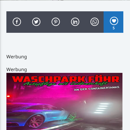
5
Inselradio Föhr
Werbung
Handystream
Werbung