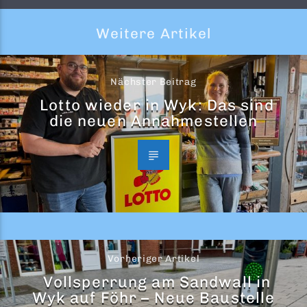
Weitere Artikel
Nächster Beitrag
Lotto wieder in Wyk: Das sind
die neuen Annahmestellen
Vorheriger Artikel
Vollsperrung am Sandwall in
Wyk auf Föhr – Neue Baustelle