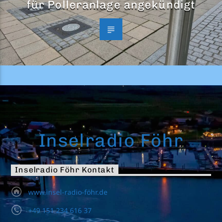
für Polleranlage angekündigt
Inselradio Föhr
Inselradio Föhr Kontakt
www.insel-radio-föhr.de
+49 151 234 616 37