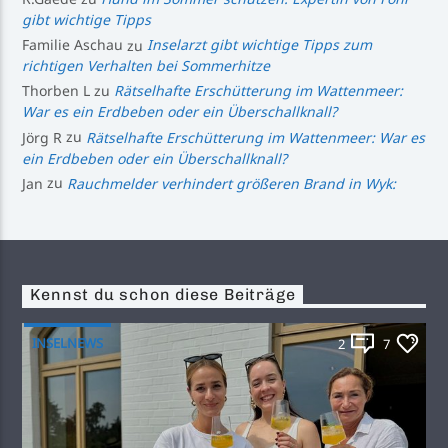
gibt wichtige Tipps
Familie Aschau
zu
Inselarzt gibt wichtige Tipps zum
richtigen Verhalten bei Sommerhitze
Thorben L
zu
Rätselhafte Erschütterung im Wattenmeer:
War es ein Erdbeben oder ein Überschallknall?
Jörg R
zu
Rätselhafte Erschütterung im Wattenmeer: War es
ein Erdbeben oder ein Überschallknall?
Jan
zu
Rauchmelder verhindert größeren Brand in Wyk:
Kennst du schon diese Beiträge
INSELNEWS
2
7