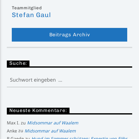
Teammitglied
Stefan Gaul
Beitrags Archiv
Suche:
Neueste Kommentare:
Max I.
zu
Midsommar auf Waalem
Anke
zu
Midsommar auf Waalem
R.Gaede
zu
Hund im Sommer schützen: Expertin von Föhr