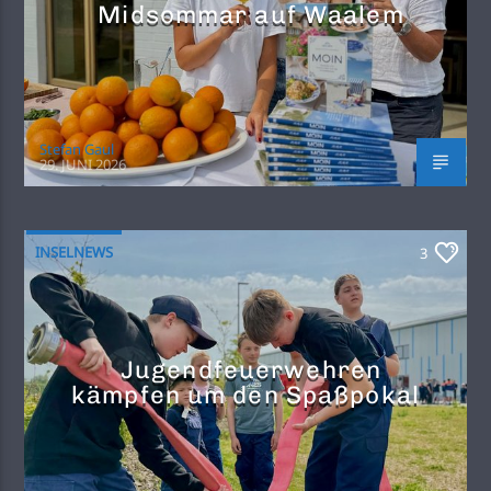
Midsommar auf Waalem
Stefan Gaul
29. JUNI 2026
INSELNEWS
3
Jugendfeuerwehren
kämpfen um den Spaßpokal