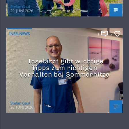
Stefan Gaul
29. JUNI 2026
INSELNEWS
1
2
Inselarzt gibt wichtige
Tipps zum richtigen
Verhalten bei Sommerhitze
Stefan Gaul
28. JUNI 2026