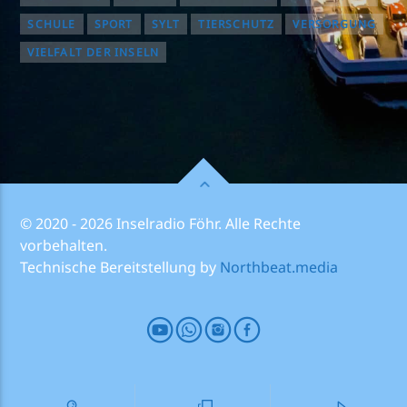
SCHULE
SPORT
SYLT
TIERSCHUTZ
VERSORGUNG
VIELFALT DER INSELN
© 2020 - 2026 Inselradio Föhr. Alle Rechte
vorbehalten.
Technische Bereitstellung by
Northbeat.media