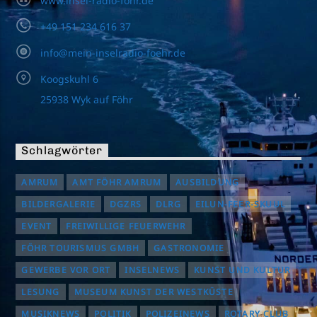
www.insel-radio-föhr.de
+49 151 234 616 37
info@mein-inselradio-foehr.de
Koogskuhl 6
25938 Wyk auf Föhr
Schlagwörter
AMRUM
AMT FÖHR AMRUM
AUSBILDUNG
BILDERGALERIE
DGZRS
DLRG
EILUN-FEER-SKUUL
EVENT
FREIWILLIGE FEUERWEHR
FÖHR TOURISMUS GMBH
GASTRONOMIE
GEWERBE VOR ORT
INSELNEWS
KUNST UND KULTUR
LESUNG
MUSEUM KUNST DER WESTKÜSTE
MUSIKNEWS
POLITIK
POLIZEINEWS
ROTARY CLUB