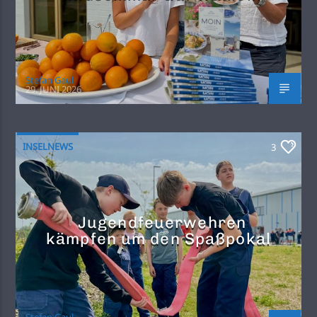
Stefan Gaul
29. JUNI 2026
INSELNEWS
3
Jugendfeuerwehren
kämpfen um den Spaßpokal
Stefan Gaul