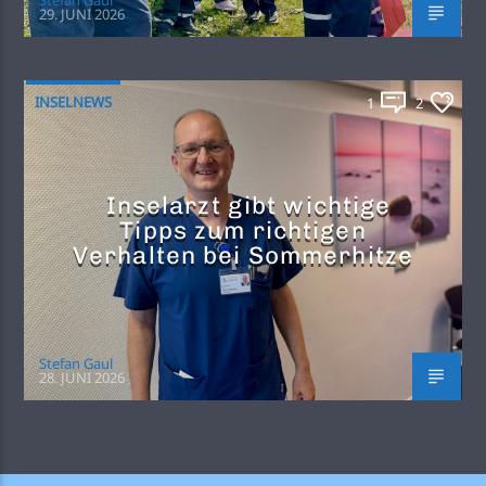
29. JUNI 2026
INSELNEWS
1
2
Inselarzt gibt wichtige
Tipps zum richtigen
Verhalten bei Sommerhitze
Stefan Gaul
28. JUNI 2026