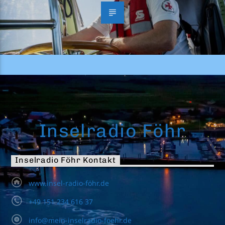
Inselradio Föhr
Inselradio Föhr Kontakt
www.insel-radio-föhr.de
+49 151 234 616 37
info@mein-inselradio-foehr.de