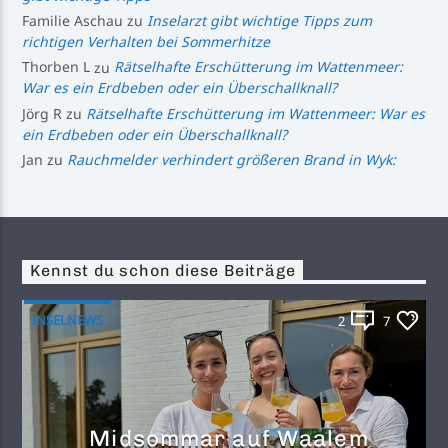
Familie Aschau
zu
Inselarzt gibt wichtige Tipps zum
richtigen Verhalten bei Sommerhitze
Thorben L
zu
Rätselhafte Erschütterung im Wattenmeer:
War es ein Erdbeben oder ein Überschallknall?
Jörg R
zu
Rätselhafte Erschütterung im Wattenmeer: War es
ein Erdbeben oder ein Überschallknall?
Jan
zu
Rauchmelder verhindert größeren Brand in Wyk:
Kennst du schon diese Beiträge
INSELNEWS
2
7
Midsommar auf Waalem