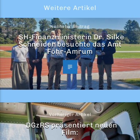
Weitere Artikel
Nächster Beitrag
SH-Finanzministerin Dr. Silke
Schneider besuchte das Amt
Föhr-Amrum
Vorheriger Artikel
DGzRS präsentiert neuen
Film: