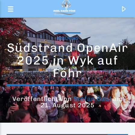
INSELNEWS
Südstrand OpenAir
2025 in Wyk auf
Föhr
Veröffentlicht von
Stefan Gaul
am
21. August 2025
Aktueller Titel
Vem Dancar Kuduro
Lucenzo Feat. Big Ali