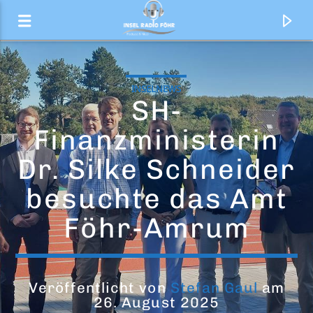
INSELNEWS
SH-
Finanzministerin
Dr. Silke Schneider
besuchte das Amt
Föhr-Amrum
Aktueller Titel
Die 80er Jahre Show
Veröffentlicht von
Stefan Gaul
am
26. August 2025
Markus Mößer