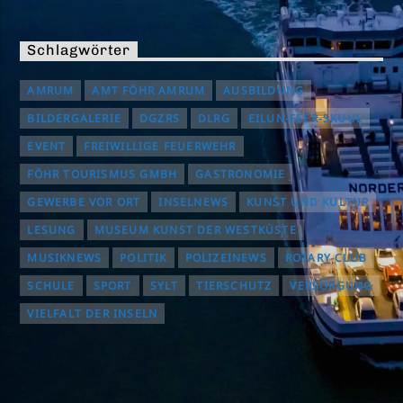
Schlagwörter
AMRUM
AMT FÖHR AMRUM
AUSBILDUNG
BILDERGALERIE
DGZRS
DLRG
EILUN-FEER-SKUUL
EVENT
FREIWILLIGE FEUERWEHR
FÖHR TOURISMUS GMBH
GASTRONOMIE
GEWERBE VOR ORT
INSELNEWS
KUNST UND KULTUR
LESUNG
MUSEUM KUNST DER WESTKÜSTE
MUSIKNEWS
POLITIK
POLIZEINEWS
ROTARY CLUB
SCHULE
SPORT
SYLT
TIERSCHUTZ
VERSORGUNG
VIELFALT DER INSELN