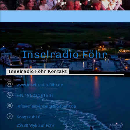
Inselradio Föhr
Inselradio Föhr Kontakt
www.insel-radio-föhr.de
+49 151 234 616 37
info@mein-inselradio-foehr.de
Koogskuhl 6
25938 Wyk auf Föhr