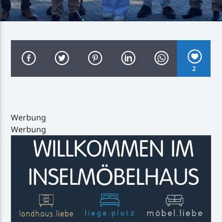
Inselradio Föhr
2
Handystream
Werbung
Werbung