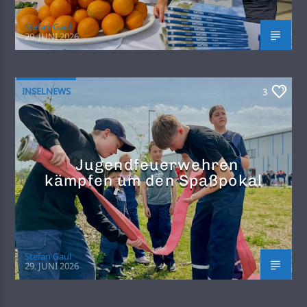
Stefan Gaul
29. JUNI 2026
INSELNEWS
3
Jugendfeuerwehren
kämpfen um den Spaßpokal
Stefan Gaul
29. JUNI 2026