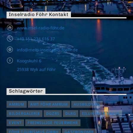
Inselradio Föhr Kontakt
www.insel-radio-föhr.de
+49 151 234 616 37
info@mein-inselradio-foehr.de
Koogskuhl 6
25938 Wyk auf Föhr
Schlagwörter
AMRUM
AMT FÖHR AMRUM
AUSBILDUNG
BILDERGALERIE
DGZRS
DLRG
EILUN-FEER-SKUUL
EVENT
FREIWILLIGE FEUERWEHR
FÖHR TOURISMUS GMBH
GASTRONOMIE