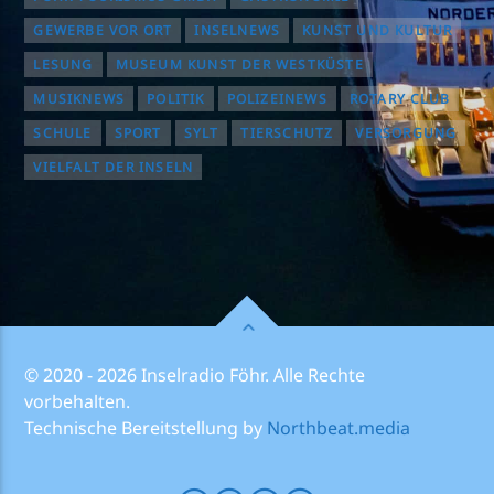
GEWERBE VOR ORT
INSELNEWS
KUNST UND KULTUR
LESUNG
MUSEUM KUNST DER WESTKÜSTE
MUSIKNEWS
POLITIK
POLIZEINEWS
ROTARY CLUB
SCHULE
SPORT
SYLT
TIERSCHUTZ
VERSORGUNG
VIELFALT DER INSELN
© 2020 - 2026 Inselradio Föhr. Alle Rechte
vorbehalten.
Technische Bereitstellung by
Northbeat.media