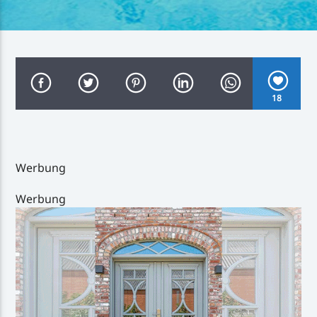
Inselradio Föhr
18
Handystream
Werbung
Werbung