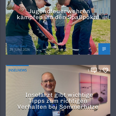
Jugendfeuerwehren
kämpfen um den Spaßpokal
Stefan Gaul
29. JUNI 2026
INSELNEWS
1
2
Inselarzt gibt wichtige
Tipps zum richtigen
Verhalten bei Sommerhitze