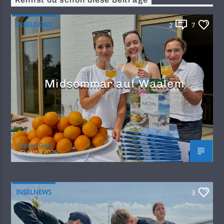
Kennst du schon diese Beiträge
INSELNEWS
2
7
Midsommar auf Waalem
Stefan Gaul
29. JUNI 2026
INSELNEWS
3