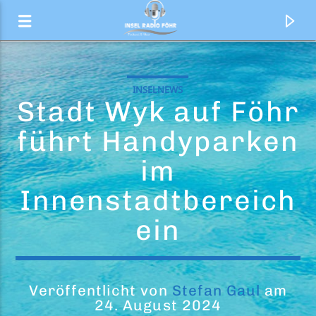
INSELNEWS
Stadt Wyk auf Föhr
führt Handyparken
im
Innenstadtbereich
ein
Aktueller Titel
Smalltown Boy
Veröffentlicht von
Stefan Gaul
am
24. August 2024
Gus F feat. Jimmy Somerville