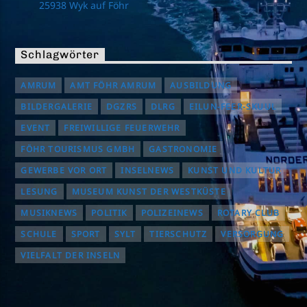
25938 Wyk auf Föhr
Schlagwörter
AMRUM
AMT FÖHR AMRUM
AUSBILDUNG
BILDERGALERIE
DGZRS
DLRG
EILUN-FEER-SKUUL
EVENT
FREIWILLIGE FEUERWEHR
FÖHR TOURISMUS GMBH
GASTRONOMIE
GEWERBE VOR ORT
INSELNEWS
KUNST UND KULTUR
LESUNG
MUSEUM KUNST DER WESTKÜSTE
MUSIKNEWS
POLITIK
POLIZEINEWS
ROTARY CLUB
SCHULE
SPORT
SYLT
TIERSCHUTZ
VERSORGUNG
VIELFALT DER INSELN