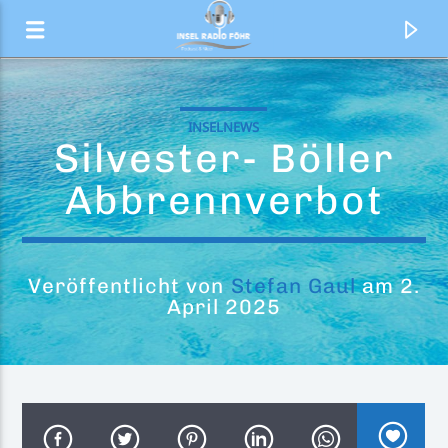
INSELNEWS
Silvester- Böller
Abbrennverbot
Veröffentlicht von
Stefan Gaul
am 2.
April 2025
Aktueller Titel
All I Ever Wanted (Attack & Chan
Jamaster A
Remix)