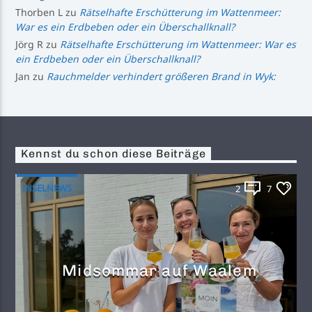
Thorben L
zu
Rätselhafte Erschütterung im Wattenmeer:
War es ein Erdbeben oder ein Überschallknall?
Jörg R
zu
Rätselhafte Erschütterung im Wattenmeer: War es
ein Erdbeben oder ein Überschallknall?
Jan
zu
Rauchmelder verhindert größeren Brand in Wyk:
Kennst du schon diese Beiträge
INSELNEWS
2
7
Midsommar auf Waalem