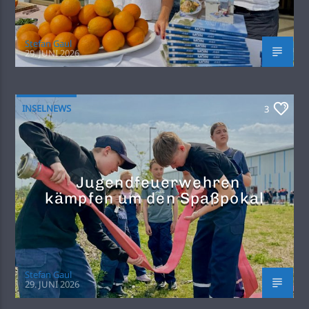
Stefan Gaul
29. JUNI 2026
INSELNEWS
3
Jugendfeuerwehren
kämpfen um den Spaßpokal
Stefan Gaul
29. JUNI 2026