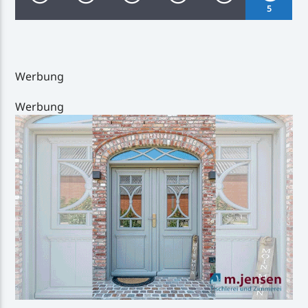
5
Werbung
Inselradio Föhr
Werbung
Handystream