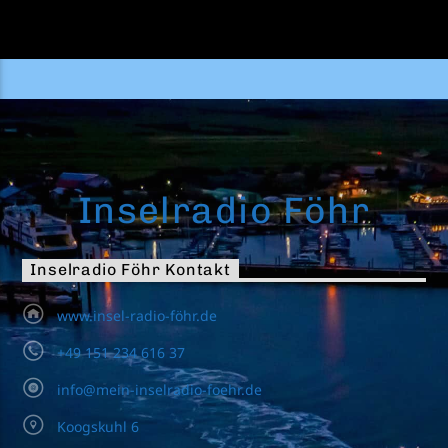
Inselradio Föhr
Inselradio Föhr Kontakt
www.insel-radio-föhr.de
+49 151 234 616 37
info@mein-inselradio-foehr.de
Koogskuhl 6