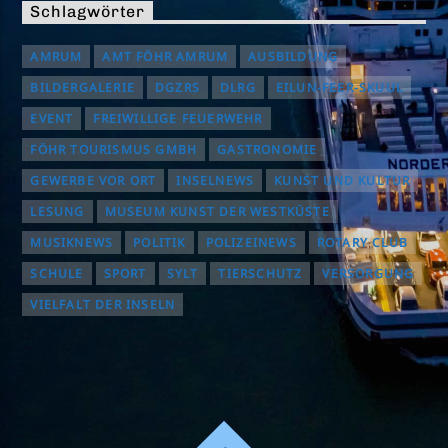
Schlagwörter
AMRUM
AMT FÖHR AMRUM
AUSBILDUNG
BILDERGALERIE
DGZRS
DLRG
EILUN-FEER-SKUUL
EVENT
FREIWILLIGE FEUERWEHR
FÖHR TOURISMUS GMBH
GASTRONOMIE
GEWERBE VOR ORT
INSELNEWS
KUNST UND KULTUR
LESUNG
MUSEUM KUNST DER WESTKÜSTE
MUSIKNEWS
POLITIK
POLIZEINEWS
ROTARY CLUB
SCHULE
SPORT
SYLT
TIERSCHUTZ
VERSORGUNG
VIELFALT DER INSELN