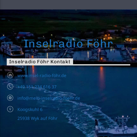
Inselradio Föhr
Inselradio Föhr Kontakt
www.insel-radio-föhr.de
+49 151 234 616 37
info@mein-inselradio-foehr.de
Koogskuhl 6
25938 Wyk auf Föhr