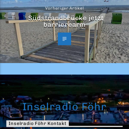
Vorheriger Artikel
Südstrandbrücke jetzt
barrierearm
Inselradio Föhr
Inselradio Föhr Kontakt