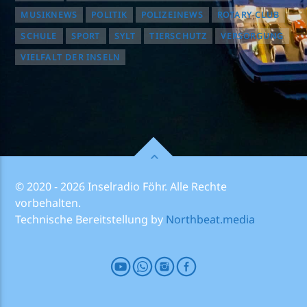
MUSIKNEWS
POLITIK
POLIZEINEWS
ROTARY CLUB
SCHULE
SPORT
SYLT
TIERSCHUTZ
VERSORGUNG
VIELFALT DER INSELN
© 2020 - 2026 Inselradio Föhr. Alle Rechte
vorbehalten.
Technische Bereitstellung by
Northbeat.media