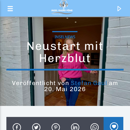
INSELNEWS
Neustart mit
Herzblut
Veröffentlicht von
Stefan Gaul
am
20. Mai 2026
Aktueller Titel
Heaven And Hell
C.C. Catch