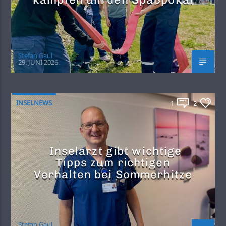
Stefan Gaul
29. JUNI 2026
INSELNEWS
1
2
Inselarzt gibt wichtige
Tipps zum richtigen
Verhalten bei Sommerhitze
Stefan Gaul