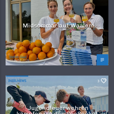
Midsommar auf Waalem
Stefan Gaul
29. JUNI 2026
INSELNEWS
3
Jugendfeuerwehren
kämpfen um den Spaßpokal