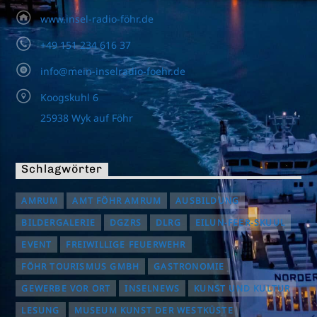
www.insel-radio-föhr.de
+49 151 234 616 37
info@mein-inselradio-foehr.de
Koogskuhl 6
25938 Wyk auf Föhr
Schlagwörter
AMRUM
AMT FÖHR AMRUM
AUSBILDUNG
BILDERGALERIE
DGZRS
DLRG
EILUN-FEER-SKUUL
EVENT
FREIWILLIGE FEUERWEHR
FÖHR TOURISMUS GMBH
GASTRONOMIE
GEWERBE VOR ORT
INSELNEWS
KUNST UND KULTUR
LESUNG
MUSEUM KUNST DER WESTKÜSTE