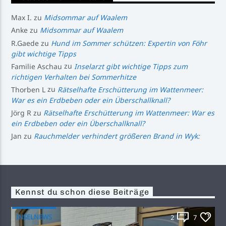
Max I.
zu
Midsommar auf Waalem
Anke
zu
Midsommar auf Waalem
R.Gaede
zu
Hund im Sommer schützen: Expertin von Föhr
gibt wichtige Tipps
Familie Aschau
zu
Inselarzt gibt wichtige Tipps zum
richtigen Verhalten bei Sommerhitze
Thorben L
zu
Rätselhafte Erschütterung im Wattenmeer:
War es ein Erdbeben oder ein Überschallknall?
Jörg R
zu
Rätselhafte Erschütterung im Wattenmeer: War es
ein Erdbeben oder ein Überschallknall?
Jan
zu
Rauchmelder verhindert größeren Brand in Wyk:
Kennst du schon diese Beiträge
INSELNEWS
2
7