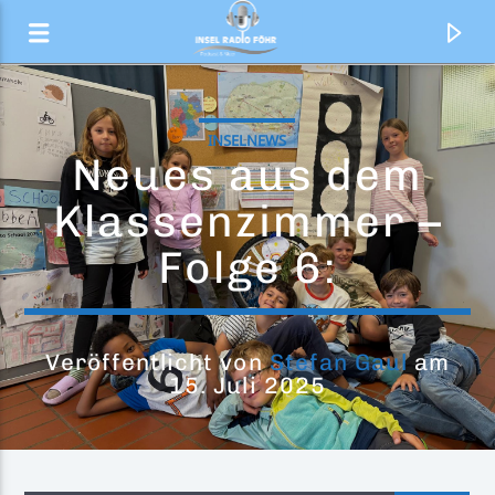
INSELNEWS
Neues aus dem
Klassenzimmer –
Folge 6:
Veröffentlicht von
Stefan Gaul
am
15. Juli 2025
Aktueller Titel
Sex on the Streets
Pizzaman