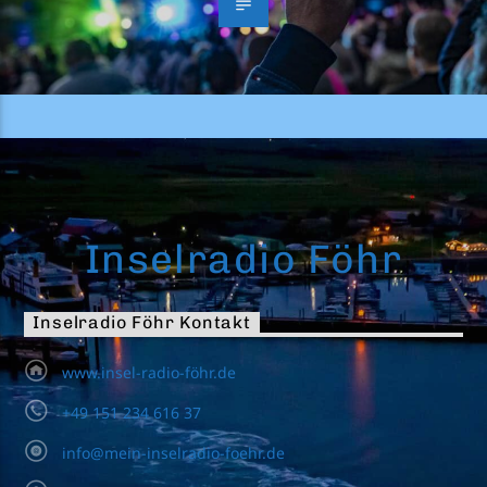
Inselradio Föhr
Inselradio Föhr Kontakt
www.insel-radio-föhr.de
+49 151 234 616 37
info@mein-inselradio-foehr.de