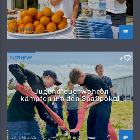
Stefan Gaul
29. JUNI 2026
INSELNEWS
3
Jugendfeuerwehren
kämpfen um den Spaßpokal
Stefan Gaul
29. JUNI 2026