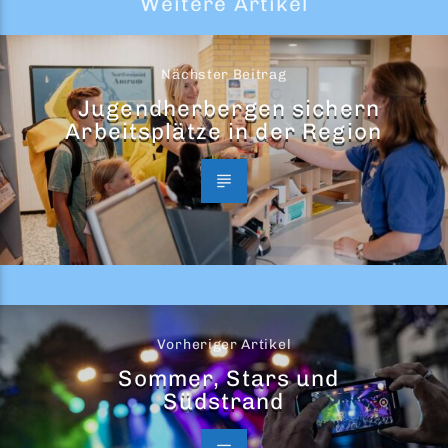
Weitere Artikel
Nächster Beitrag
Jugendherbergen sichern
Arbeitsplätze in der Region
Vorheriger Artikel
Sommer, Stars und
Südstrand