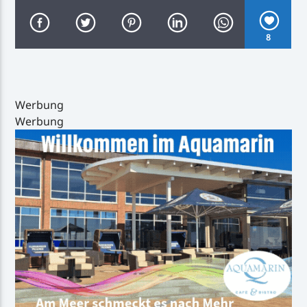
8
Inselradio Föhr
Werbung
Werbung
Handystream