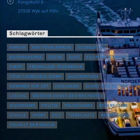
Koogskuhl 6
25938 Wyk auf Föhr
Schlagwörter
AMRUM
AMT FÖHR AMRUM
AUSBILDUNG
BILDERGALERIE
DGZRS
DLRG
EILUN-FEER-SKUUL
EVENT
FREIWILLIGE FEUERWEHR
FÖHR TOURISMUS GMBH
GASTRONOMIE
GEWERBE VOR ORT
INSELNEWS
KUNST UND KULTUR
LESUNG
MUSEUM KUNST DER WESTKÜSTE
MUSIKNEWS
POLITIK
POLIZEINEWS
ROTARY CLUB
SCHULE
SPORT
SYLT
TIERSCHUTZ
VERSORGUNG
VIELFALT DER INSELN