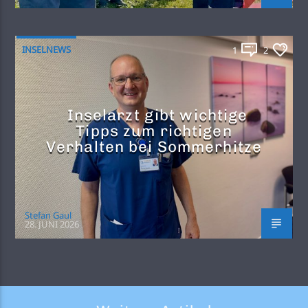
INSELNEWS
1
2
Inselarzt gibt wichtige
Tipps zum richtigen
Verhalten bei Sommerhitze
Stefan Gaul
28. JUNI 2026