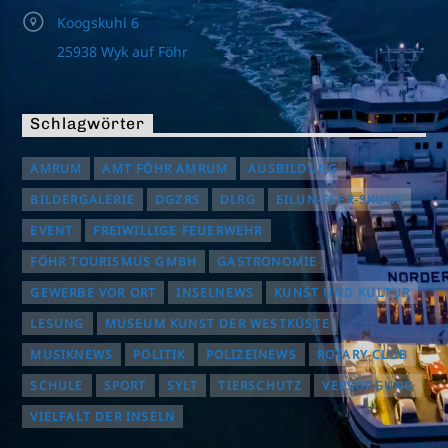
Koogskuhl 6
25938 Wyk auf Föhr
Schlagwörter
AMRUM
AMT FÖHR AMRUM
AUSBILDUNG
BILDERGALERIE
DGZRS
DLRG
EILUN-FEER-SKUUL
EVENT
FREIWILLIGE FEUERWEHR
FÖHR TOURISMUS GMBH
GASTRONOMIE
GEWERBE VOR ORT
INSELNEWS
KUNST UND KULTUR
LESUNG
MUSEUM KUNST DER WESTKÜSTE
MUSIKNEWS
POLITIK
POLIZEINEWS
ROTARY CLUB
SCHULE
SPORT
SYLT
TIERSCHUTZ
VERSORGUNG
VIELFALT DER INSELN