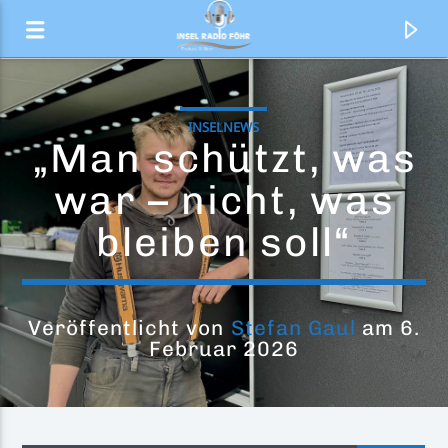
INSELNEWS
„Man schützt, was
war – nicht, was
bleiben soll“
Veröffentlicht von
Stefan Gaul
am 6.
Februar 2026
Aktueller Titel
Dancin' On The Ceiling
Lionel Richie