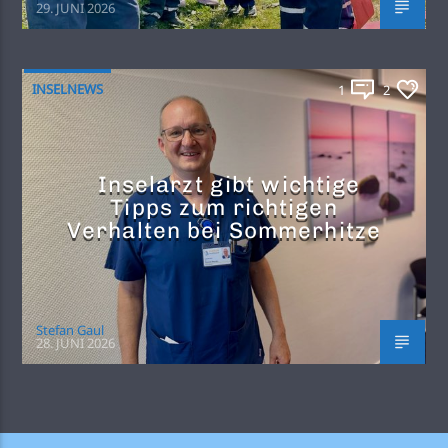
29. JUNI 2026
INSELNEWS
1
2
Inselarzt gibt wichtige
Tipps zum richtigen
Verhalten bei Sommerhitze
Stefan Gaul
28. JUNI 2026