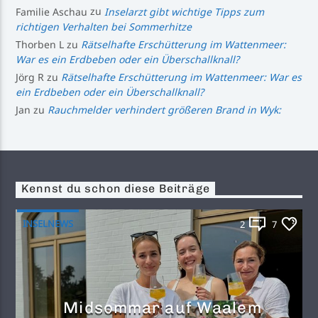
Familie Aschau
zu
Inselarzt gibt wichtige Tipps zum
richtigen Verhalten bei Sommerhitze
Thorben L
zu
Rätselhafte Erschütterung im Wattenmeer:
War es ein Erdbeben oder ein Überschallknall?
Jörg R
zu
Rätselhafte Erschütterung im Wattenmeer: War es
ein Erdbeben oder ein Überschallknall?
Jan
zu
Rauchmelder verhindert größeren Brand in Wyk:
Kennst du schon diese Beiträge
INSELNEWS
2
7
Midsommar auf Waalem