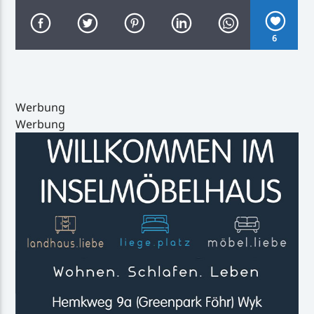
6
Inselradio Föhr
Werbung
Werbung
Handystream