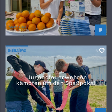
Stefan Gaul
29. JUNI 2026
INSELNEWS
3
Jugendfeuerwehren
kämpfen um den Spaßpokal
Stefan Gaul