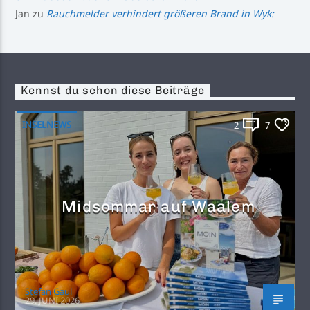
Jan
zu
Rauchmelder verhindert größeren Brand in Wyk:
Kennst du schon diese Beiträge
INSELNEWS
2
7
Midsommar auf Waalem
Stefan Gaul
29. JUNI 2026