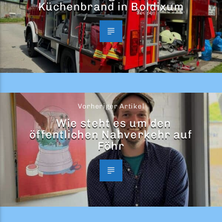
Küchenbrand in Boldixum
Vorheriger Artikel
Wie steht es um den
öffentlichen Nahverkehr auf
Föhr