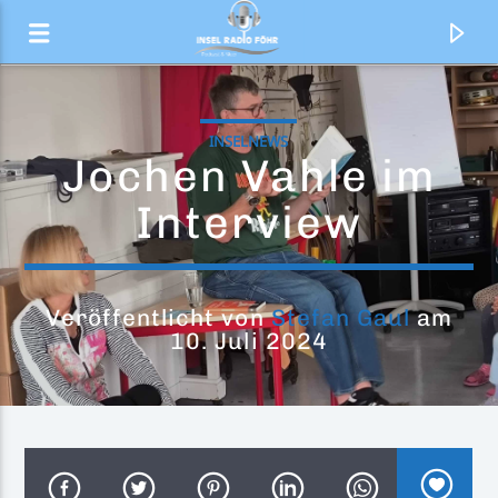
INSELNEWS
Jochen Vahle im
Interview
Veröffentlicht von
Stefan Gaul
am
10. Juli 2024
Aktueller Titel
Wherever you will go
The Calling