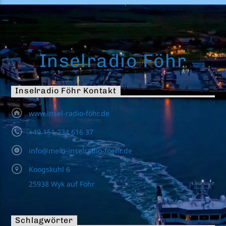
Inselradio Föhr
Inselradio Föhr Kontakt
www.insel-radio-föhr.de
+49 151 234 616 37
info@mein-inselradio-foehr.de
Koogskuhl 6
25938 Wyk auf Föhr
Schlagwörter