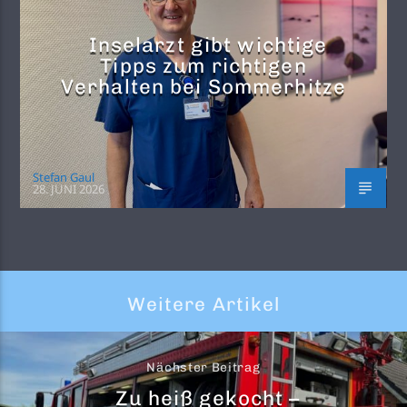
Inselarzt gibt wichtige
Tipps zum richtigen
Verhalten bei Sommerhitze
Stefan Gaul
28. JUNI 2026
Weitere Artikel
Nächster Beitrag
Zu heiß gekocht –