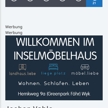
21
Werbung
Werbung
Inselradio Föhr
Handystream