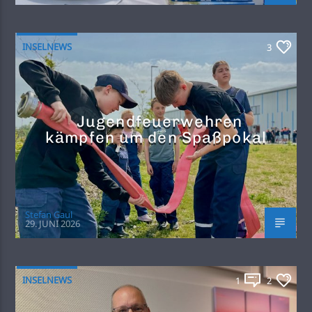
INSELNEWS
3
Jugendfeuerwehren
kämpfen um den Spaßpokal
Stefan Gaul
29. JUNI 2026
INSELNEWS
1
2