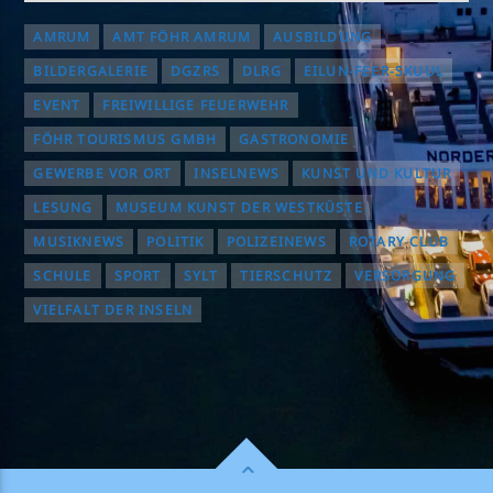
AMRUM
AMT FÖHR AMRUM
AUSBILDUNG
BILDERGALERIE
DGZRS
DLRG
EILUN-FEER-SKUUL
EVENT
FREIWILLIGE FEUERWEHR
FÖHR TOURISMUS GMBH
GASTRONOMIE
GEWERBE VOR ORT
INSELNEWS
KUNST UND KULTUR
LESUNG
MUSEUM KUNST DER WESTKÜSTE
MUSIKNEWS
POLITIK
POLIZEINEWS
ROTARY CLUB
SCHULE
SPORT
SYLT
TIERSCHUTZ
VERSORGUNG
VIELFALT DER INSELN