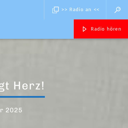
>> Radio an <<
Radio hören
Streams
Inselradio Föhr
Handystream
gt Herz!
r 2025