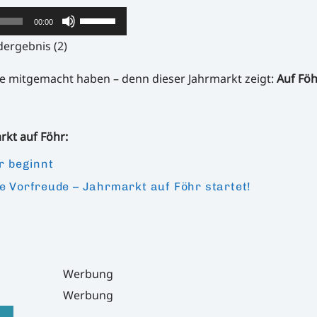
Pfeiltasten
um
00:00
Hoch/Runter
die
dergebnis (2)
benutzen,
Lautstärke
die mitgemacht haben – denn dieser Jahrmarkt zeigt:
Auf Föh
um
zu
die
regeln.
Lautstärke
rkt auf Föhr:
zu
r beginnt
regeln.
e Vorfreude – Jahrmarkt auf Föhr startet!
Werbung
Werbung