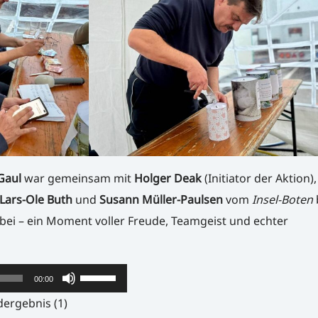
Gaul
war gemeinsam mit
Holger Deak
(Initiator der Aktion)
Lars-Ole Buth
und
Susann Müller-Paulsen
vom
Insel-Boten
ei – ein Moment voller Freude, Teamgeist und echter
Pfeiltasten
00:00
Hoch/Runter
dergebnis (1)
benutzen,