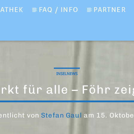
IATHEK
FAQ / INFO
PARTNER
INSELNEWS
kt für alle – Föhr zei
entlicht von
Stefan Gaul
am 15. Oktobe