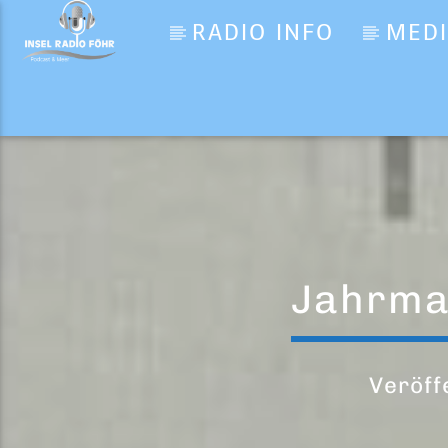
RADIO INFO
MED
Aktueller Titel
She Bop
Cyndi Lauper
Jahrmar
Veröff