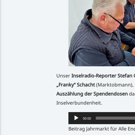
Unser
Inselradio-Reporter Stefan 
„Franky“ Schacht
(Marktobmann),
Auszählung der Spendendosen
dab
Inselverbundenheit.
Audio-
00:00
Player
Beitrag Jahrmarkt für Alle En